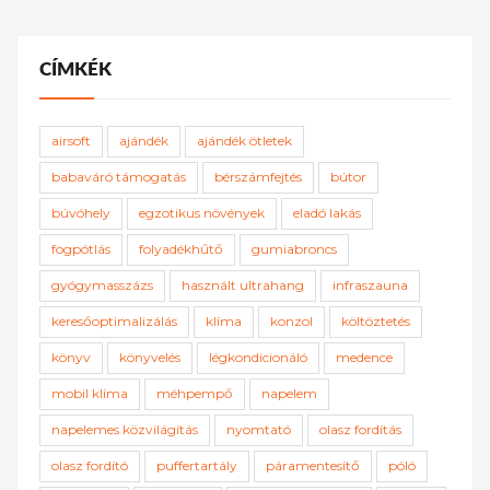
CÍMKÉK
airsoft
ajándék
ajándék ötletek
babaváró támogatás
bérszámfejtés
bútor
búvóhely
egzotikus növények
eladó lakás
fogpótlás
folyadékhűtő
gumiabroncs
gyógymasszázs
használt ultrahang
infraszauna
keresőoptimalizálás
klíma
konzol
költöztetés
könyv
könyvelés
légkondicionáló
medence
mobil klíma
méhpempő
napelem
napelemes közvilágítás
nyomtató
olasz fordítás
olasz fordító
puffertartály
páramentesítő
póló