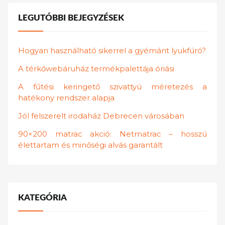
LEGUTÓBBI BEJEGYZÉSEK
Hogyan használható sikerrel a gyémánt lyukfúró?
A térkőwebáruház termékpalettája óriási
A fűtési keringető szivattyú méretezés a
hatékony rendszer alapja
Jól felszerelt irodaház Debrecen városában
90×200 matrac akció: Netmatrac – hosszú
élettartam és minőségi alvás garantált
KATEGÓRIA