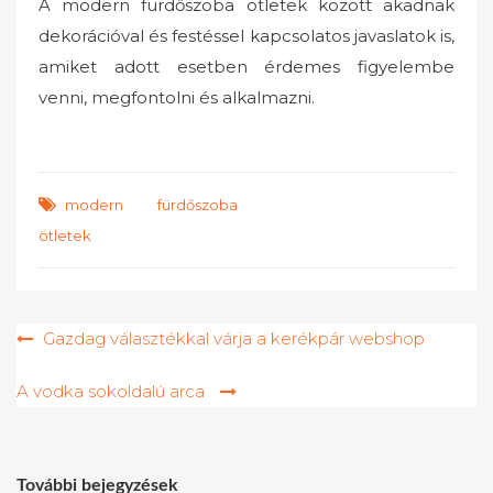
A modern fürdőszoba ötletek között akadnak
dekorációval és festéssel kapcsolatos javaslatok is,
amiket adott esetben érdemes figyelembe
venni, megfontolni és alkalmazni.
modern fürdőszoba
ötletek
Bejegyzés
Gazdag választékkal várja a kerékpár webshop
navigáció
A vodka sokoldalú arca
További bejegyzések