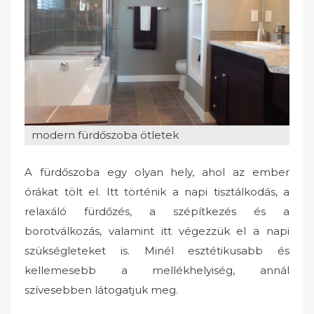
o
n
modern fürdőszoba ötletek
A fürdőszoba egy olyan hely, ahol az ember
órákat tölt el. Itt történik a napi tisztálkodás, a
relaxáló fürdőzés, a szépítkezés és a
borotválkozás, valamint itt végezzük el a napi
szükségleteket is. Minél esztétikusabb és
kellemesebb a mellékhelyiség, annál
szívesebben látogatjuk meg.