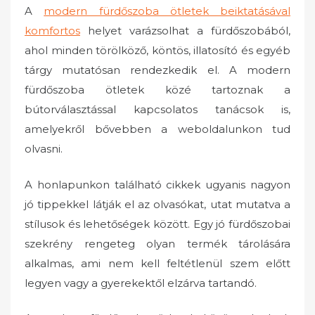
A
modern fürdőszoba ötletek beiktatásával
komfortos
helyet varázsolhat a fürdőszobából,
ahol minden törölköző, köntös, illatosító és egyéb
tárgy mutatósan rendezkedik el. A modern
fürdőszoba ötletek közé tartoznak a
bútorválasztással kapcsolatos tanácsok is,
amelyekről bővebben a weboldalunkon tud
olvasni.
A honlapunkon található cikkek ugyanis nagyon
jó tippekkel látják el az olvasókat, utat mutatva a
stílusok és lehetőségek között. Egy jó fürdőszobai
szekrény rengeteg olyan termék tárolására
alkalmas, ami nem kell feltétlenül szem előtt
legyen vagy a gyerekektől elzárva tartandó.