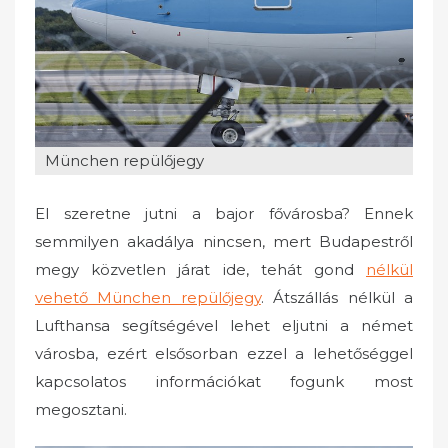
o
n
München repülőjegy
El szeretne jutni a bajor fővárosba? Ennek
semmilyen akadálya nincsen, mert Budapestről
megy közvetlen járat ide, tehát gond
nélkül
vehető München repülőjegy
. Átszállás nélkül a
Lufthansa segítségével lehet eljutni a német
városba, ezért elsősorban ezzel a lehetőséggel
kapcsolatos információkat fogunk most
megosztani.