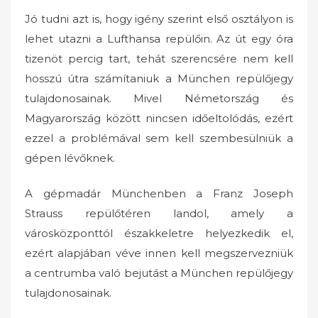
Jó tudni azt is, hogy igény szerint első osztályon is
lehet utazni a Lufthansa repülőin. Az út egy óra
tizenöt percig tart, tehát szerencsére nem kell
hosszú útra számítaniuk a München repülőjegy
tulajdonosainak. Mivel Németország és
Magyarország között nincsen időeltolódás, ezért
ezzel a problémával sem kell szembesülniük a
gépen lévőknek.
A gépmadár Münchenben a Franz Joseph
Strauss repülőtéren landol, amely a
városközponttól északkeletre helyezkedik el,
ezért alapjában véve innen kell megszervezniük
a centrumba való bejutást a München repülőjegy
tulajdonosainak.