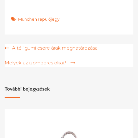
München repülőjegy
Bejegyzés
A téli gumi csere árak meghatározása
navigáció
Melyek az izomgörcs okai?
További bejegyzések