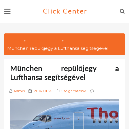
Skip
Click Center
to
content
Home
Szolgáltatások
München repülőjegy a Lufthansa segítségével
München repülőjegy a
Lufthansa segítségével
P
Admin
2016-01-25
Szolgáltatások
o
s
t
e
d