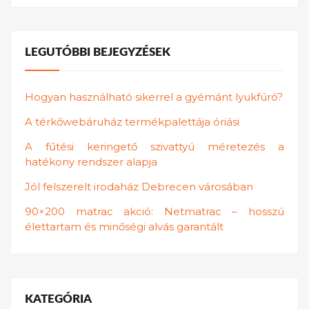
LEGUTÓBBI BEJEGYZÉSEK
Hogyan használható sikerrel a gyémánt lyukfúró?
A térkőwebáruház termékpalettája óriási
A fűtési keringető szivattyú méretezés a
hatékony rendszer alapja
Jól felszerelt irodaház Debrecen városában
90×200 matrac akció: Netmatrac – hosszú
élettartam és minőségi alvás garantált
KATEGÓRIA