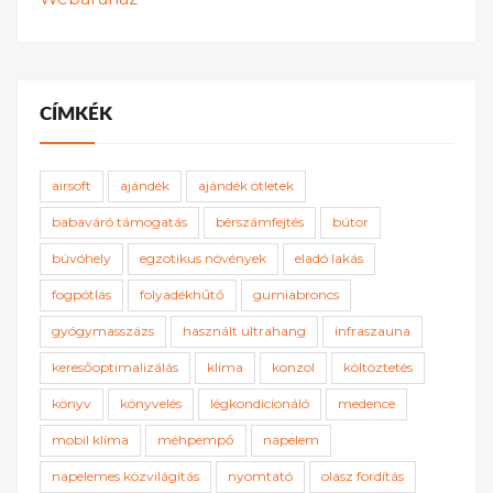
CÍMKÉK
airsoft
ajándék
ajándék ötletek
babaváró támogatás
bérszámfejtés
bútor
búvóhely
egzotikus növények
eladó lakás
fogpótlás
folyadékhűtő
gumiabroncs
gyógymasszázs
használt ultrahang
infraszauna
keresőoptimalizálás
klíma
konzol
költöztetés
könyv
könyvelés
légkondicionáló
medence
mobil klíma
méhpempő
napelem
napelemes közvilágítás
nyomtató
olasz fordítás