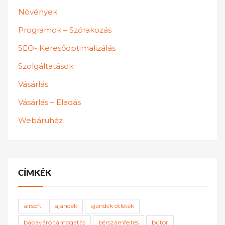
Növények
Programok – Szórakozás
SEO- Keresőoptimalizálás
Szolgáltatások
Vásárlás
Vásárlás – Eladás
Webáruház
CÍMKÉK
airsoft
ajándék
ajándék ötletek
babaváró támogatás
bérszámfejtés
bútor