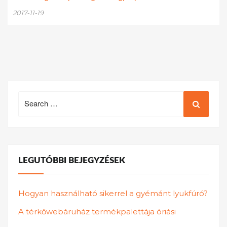
2017-11-19
Search
for:
LEGUTÓBBI BEJEGYZÉSEK
Hogyan használható sikerrel a gyémánt lyukfúró?
A térkőwebáruház termékpalettája óriási