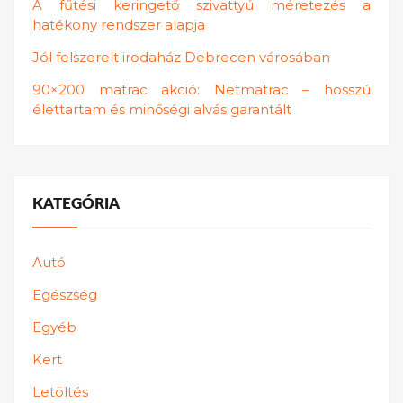
A fűtési keringető szivattyú méretezés a
hatékony rendszer alapja
Jól felszerelt irodaház Debrecen városában
90×200 matrac akció: Netmatrac – hosszú
élettartam és minőségi alvás garantált
KATEGÓRIA
Autó
Egészség
Egyéb
Kert
Letöltés