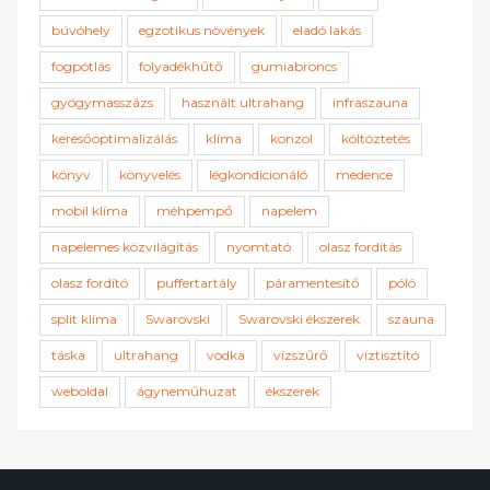
búvóhely
egzotikus növények
eladó lakás
fogpótlás
folyadékhűtő
gumiabroncs
gyógymasszázs
használt ultrahang
infraszauna
keresőoptimalizálás
klíma
konzol
költöztetés
könyv
könyvelés
légkondicionáló
medence
mobil klíma
méhpempő
napelem
napelemes közvilágítás
nyomtató
olasz fordítás
olasz fordító
puffertartály
páramentesítő
póló
split klíma
Swarovski
Swarovski ékszerek
szauna
táska
ultrahang
vodka
vízszűrő
víztisztító
weboldal
ágyneműhuzat
ékszerek