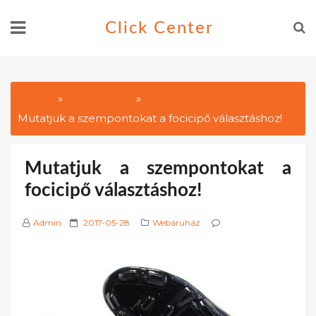
Skip
Click Center
to
content
Home
Webáruház
Mutatjuk a szempontokat a focicipő választáshoz!
Mutatjuk a szempontokat a
focicipő választáshoz!
P
Admin
2017-05-28
Webáruház
o
s
t
e
d