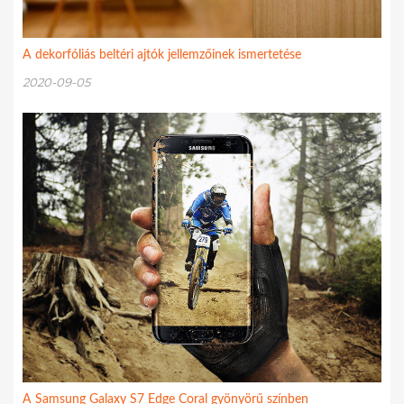
A dekorfóliás beltéri ajtók jellemzőinek ismertetése
2020-09-05
A Samsung Galaxy S7 Edge Coral gyönyörű színben