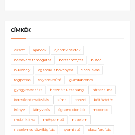
CÍMKÉK
airsoft
ajándék
ajándék ötletek
babaváró támogatás
bérszámfejtés
bútor
búvóhely
egzotikus növények
eladó lakás
fogpótlás
folyadékhűtő
gumiabroncs
gyógymasszázs
használt ultrahang
infraszauna
keresőoptimalizálás
klíma
konzol
költöztetés
könyv
könyvelés
légkondicionáló
medence
mobil klíma
méhpempő
napelem
napelemes közvilágítás
nyomtató
olasz fordítás