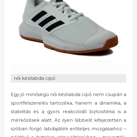
n
női kézilabda cipő
Egy jó minőségű női kézilabda cipő nem csupán a
sportfelszerelés tartozéka, hanem a dinamika, a
stabilitás és a gyors reakcióidő biztosítéka is a
mérkőzések alatt. Az ilyen lábbelit kifejezetten a
szóban forgó labdajáték erőteljes mozgásaihoz –