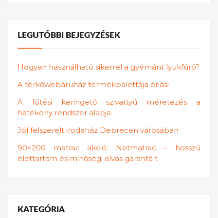
LEGUTÓBBI BEJEGYZÉSEK
Hogyan használható sikerrel a gyémánt lyukfúró?
A térkőwebáruház termékpalettája óriási
A fűtési keringető szivattyú méretezés a
hatékony rendszer alapja
Jól felszerelt irodaház Debrecen városában
90×200 matrac akció: Netmatrac – hosszú
élettartam és minőségi alvás garantált
KATEGÓRIA