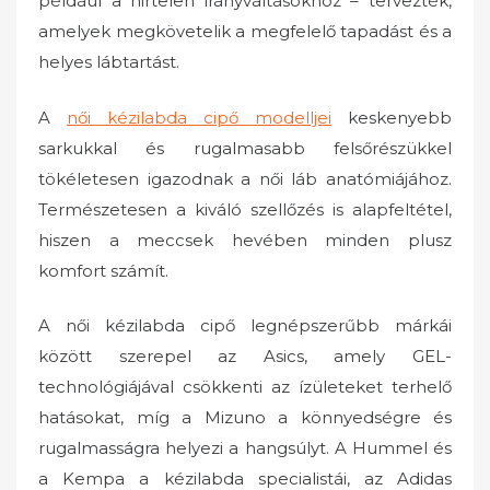
például a hirtelen irányváltásokhoz – tervezték,
amelyek megkövetelik a megfelelő tapadást és a
helyes lábtartást.
A
női kézilabda cipő modelljei
keskenyebb
sarkukkal és rugalmasabb felsőrészükkel
tökéletesen igazodnak a női láb anatómiájához.
Természetesen a kiváló szellőzés is alapfeltétel,
hiszen a meccsek hevében minden plusz
komfort számít.
A női kézilabda cipő legnépszerűbb márkái
között szerepel az Asics, amely GEL-
technológiájával csökkenti az ízületeket terhelő
hatásokat, míg a Mizuno a könnyedségre és
rugalmasságra helyezi a hangsúlyt. A Hummel és
a Kempa a kézilabda specialistái, az Adidas