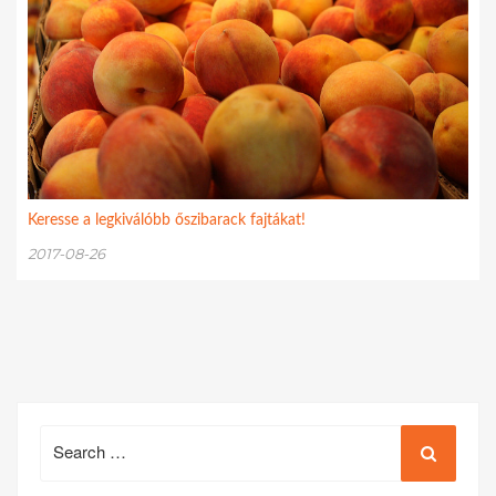
Keresse a legkiválóbb őszibarack fajtákat!
2017-08-26
Search
for: