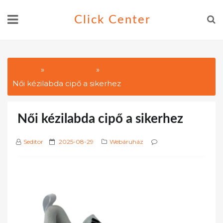
Skip
Click Center
to
content
Home
Webáruház
Női kézilabda cipő a sikerhez
Női kézilabda cipő a sikerhez
P
Seditor
2025-08-29
Webáruház
o
s
t
e
d
o