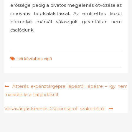
erőssége pedig a divatos megjelenés ötvözése az
innovatív talpkialakítással. Az említettek közül
bármelyik márkát választjuk, garantáltan nem
csalódunk.
női kézilabda cipő
Bejegyzés
Áttérés e-pénztárgépre lépésről lépésre – így nem
maradsz le a határidőkről
navigáció
Vízszivárgás keresés Csőtörésprofi szakértőitől