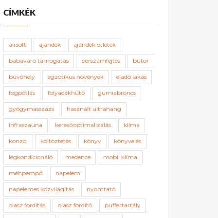
CÍMKÉK
airsoft
ajándék
ajándék ötletek
babaváró támogatás
bérszámfejtés
bútor
búvóhely
egzotikus növények
eladó lakás
fogpótlás
folyadékhűtő
gumiabroncs
gyógymasszázs
használt ultrahang
infraszauna
keresőoptimalizálás
klíma
konzol
költöztetés
könyv
könyvelés
légkondicionáló
medence
mobil klíma
méhpempő
napelem
napelemes közvilágítás
nyomtató
olasz fordítás
olasz fordító
puffertartály