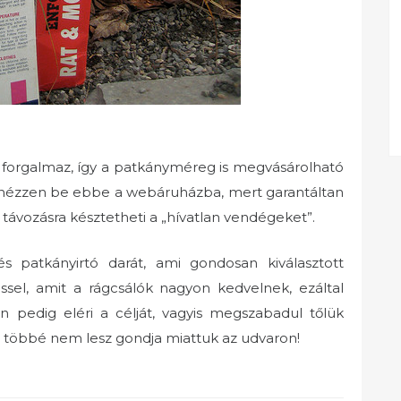
t forgalmaz, így a patkányméreg is megvásárolható
i, nézzen be ebbe a webáruházba, mert garantáltan
 távozásra késztetheti a „hívatlan vendégeket”.
 patkányirtó darát, ami gondosan kiválasztott
éssel, amit a rágcsálók nagyon kedvelnek, ezáltal
n pedig eléri a célját, vagyis megszabadul tőlük
s többé nem lesz gondja miattuk az udvaron!