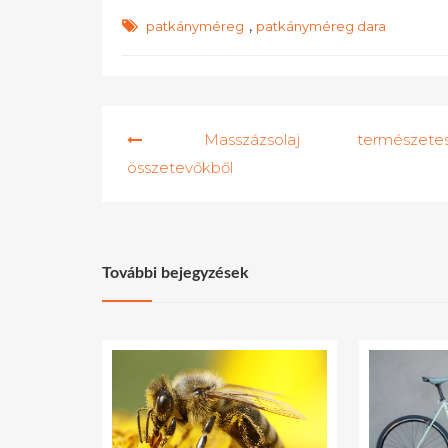
,
patkányméreg
patkányméreg dara
Bejegyzés
Masszázsolaj természete
navigáció
összetevőkből
További bejegyzések