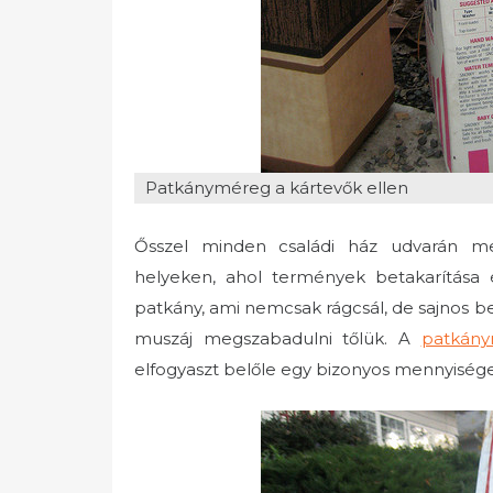
Patkányméreg a kártevők ellen
Ősszel minden családi ház udvarán me
helyeken, ahol termények betakarítása és
patkány, ami nemcsak rágcsál, de sajnos b
muszáj megszabadulni tőlük. A
patkány
elfogyaszt belőle egy bizonyos mennyiség