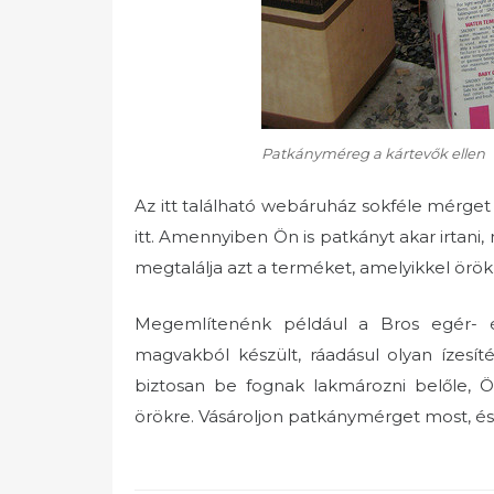
Patkányméreg a kártevők ellen
Az itt található webáruház sokféle mérge
itt. Amennyiben Ön is patkányt akar irtan
megtalálja azt a terméket, amelyikkel örök
Megemlítenénk például a Bros egér- és
magvakból készült, ráadásul olyan ízesít
biztosan be fognak lakmározni belőle, Ö
örökre. Vásároljon patkánymérget most, é