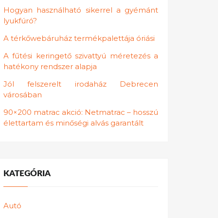
Hogyan használható sikerrel a gyémánt
lyukfúró?
A térkőwebáruház termékpalettája óriási
A fűtési keringető szivattyú méretezés a
hatékony rendszer alapja
Jól felszerelt irodaház Debrecen
városában
90×200 matrac akció: Netmatrac – hosszú
élettartam és minőségi alvás garantált
KATEGÓRIA
Autó