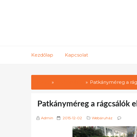
Skip
to
content
Kezdőlap
Kapcsolat
Home
Webáruház
Patkányméreg a rág
Patkányméreg a rágcsálók e
P
Admin
2015-12-02
Webáruház
o
s