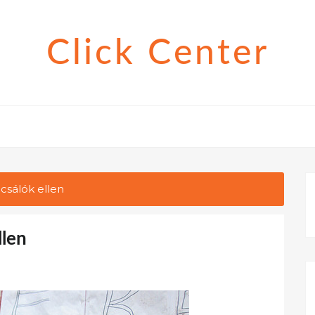
Click Center
csálók ellen
llen