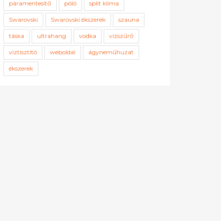
páramentesítő
póló
split klíma
Swarovski
Swarovski ékszerek
szauna
táska
ultrahang
vodka
vízszűrő
víztisztító
weboldal
ágyneműhuzat
ékszerek