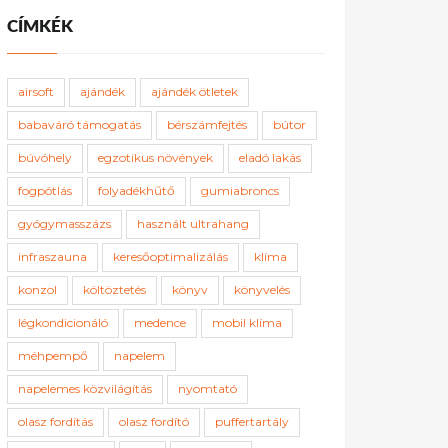
CÍMKÉK
airsoft
ajándék
ajándék ötletek
babaváró támogatás
bérszámfejtés
bútor
búvóhely
egzotikus növények
eladó lakás
fogpótlás
folyadékhűtő
gumiabroncs
gyógymasszázs
használt ultrahang
infraszauna
keresőoptimalizálás
klíma
konzol
költöztetés
könyv
könyvelés
légkondicionáló
medence
mobil klíma
méhpempő
napelem
napelemes közvilágítás
nyomtató
olasz fordítás
olasz fordító
puffertartály