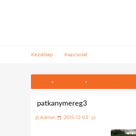
Skip
to
content
Kezdőlap
Kapcsolat
Home
Webáruház
Patkányméreg a rág
patkanymereg3
Posted
Admin
2015-12-03
on