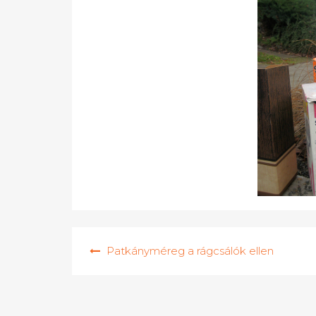
Bejegyzés
Patkányméreg a rágcsálók ellen
navigáció