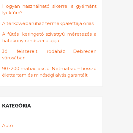
Hogyan használható sikerrel a gyémánt
lyukfúró?
A térkőwebáruház termékpalettája óriási
A fűtési keringető szivattyú méretezés a
hatékony rendszer alapja
Jól felszerelt irodaház Debrecen
városában
90×200 matrac akció: Netmatrac – hosszú
élettartam és minőségi alvás garantált
KATEGÓRIA
Autó