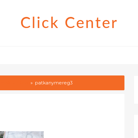
Click Center
csálók ellen
patkanymereg3