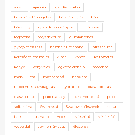
airsoft
ajándék
ajándék ötletek
babaváró támogatás
bérszámfejtés
bútor
búvóhely
egzotikus növények
eladó lakás
fogpótlás
folyadékhűtő
gumiabroncs
gyógymasszázs
használt ultrahang
infraszauna
keresőoptimalizálás
klíma
konzol
költöztetés
könyv
könyvelés
légkondicionáló
medence
mobil klíma
méhpempő
napelem
napelemes közvilágítás
nyomtató
olasz fordítás
olasz fordító
puffertartály
páramentesítő
póló
split klíma
Swarovski
Swarovski ékszerek
szauna
táska
ultrahang
vodka
vízszűrő
víztisztító
weboldal
ágyneműhuzat
ékszerek