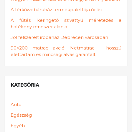
A térkőwebáruház termékpalettája óriási
A fűtési keringető szivattyú méretezés a
hatékony rendszer alapja
Jól felszerelt irodaház Debrecen városában
90×200 matrac akció: Netmatrac – hosszú
élettartam és minőségi alvás garantált
KATEGÓRIA
Autó
Egészség
Egyéb