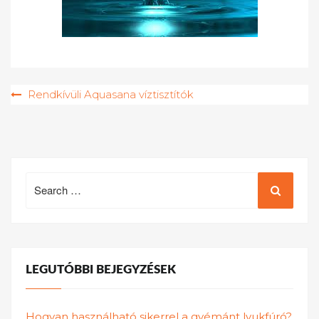
Bejegyzés
Rendkívüli Aquasana víztisztítók
navigáció
Search
for:
LEGUTÓBBI BEJEGYZÉSEK
Hogyan használható sikerrel a gyémánt lyukfúró?