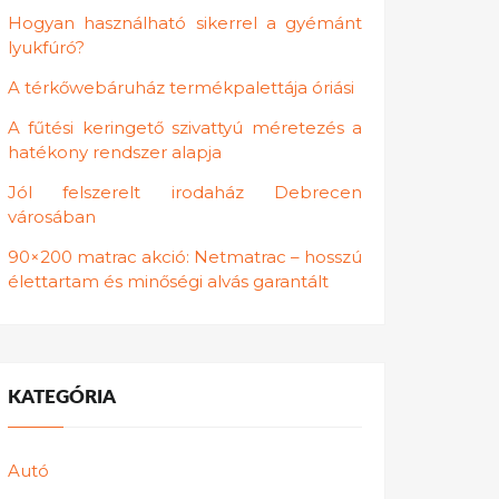
Hogyan használható sikerrel a gyémánt
lyukfúró?
A térkőwebáruház termékpalettája óriási
A fűtési keringető szivattyú méretezés a
hatékony rendszer alapja
Jól felszerelt irodaház Debrecen
városában
90×200 matrac akció: Netmatrac – hosszú
élettartam és minőségi alvás garantált
KATEGÓRIA
Autó