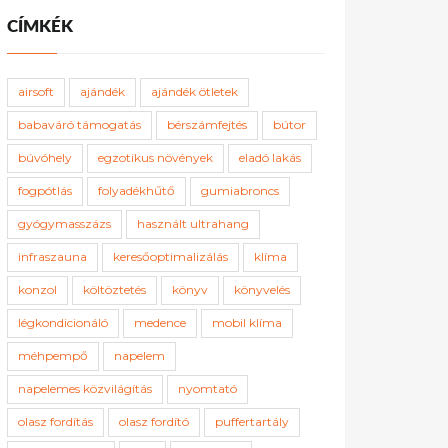
CÍMKÉK
airsoft
ajándék
ajándék ötletek
babaváró támogatás
bérszámfejtés
bútor
búvóhely
egzotikus növények
eladó lakás
fogpótlás
folyadékhűtő
gumiabroncs
gyógymasszázs
használt ultrahang
infraszauna
keresőoptimalizálás
klíma
konzol
költöztetés
könyv
könyvelés
légkondicionáló
medence
mobil klíma
méhpempő
napelem
napelemes közvilágítás
nyomtató
olasz fordítás
olasz fordító
puffertartály