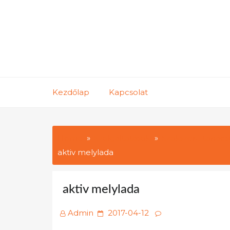
Skip
to
content
Kezdőlap
Kapcsolat
Home
Szolgáltatások
Szakszerű tanács
aktiv melylada
aktiv melylada
Posted
Admin
2017-04-12
on