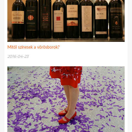
Mitől színesek a vörösborok?
2016-04-23