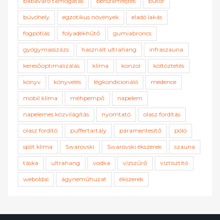
babaváró támogatás
bérszámfejtés
bútor
búvóhely
egzotikus növények
eladó lakás
fogpótlás
folyadékhűtő
gumiabroncs
gyógymasszázs
használt ultrahang
infraszauna
keresőoptimalizálás
klíma
konzol
költöztetés
könyv
könyvelés
légkondicionáló
medence
mobil klíma
méhpempő
napelem
napelemes közvilágítás
nyomtató
olasz fordítás
olasz fordító
puffertartály
páramentesítő
póló
split klíma
Swarovski
Swarovski ékszerek
szauna
táska
ultrahang
vodka
vízszűrő
víztisztító
weboldal
ágyneműhuzat
ékszerek