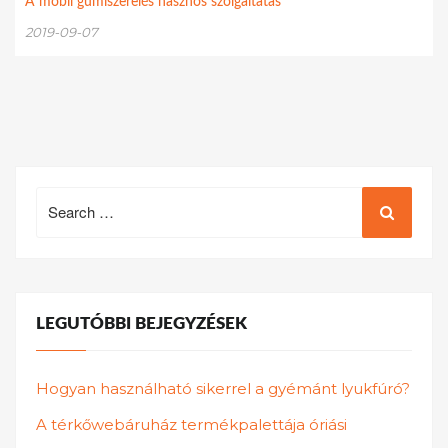
A mobil gumiszerelés hasznos szolgáltatás
2019-09-07
Search
for:
LEGUTÓBBI BEJEGYZÉSEK
Hogyan használható sikerrel a gyémánt lyukfúró?
A térkőwebáruház termékpalettája óriási