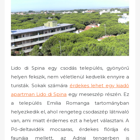
o
n
Lido di Spina egy csodás település, gyönyörű
helyen fekszik, nem véletlenül kedvelik ennyire a
turisták. Sokak számára
érdekes lehet egy kiadó
apartman Lido di Spina
egy meseszép részén. Ez
a település Emilia Romanga tartományban
helyezkedik el, ahol rengeteg csodaszép látnivaló
van, ami miatt érdemes ezt a helyet választani. A
Pó-deltavidék mocsaras, érdekes flórája és
faunája mellett, az Adriai tengerben is