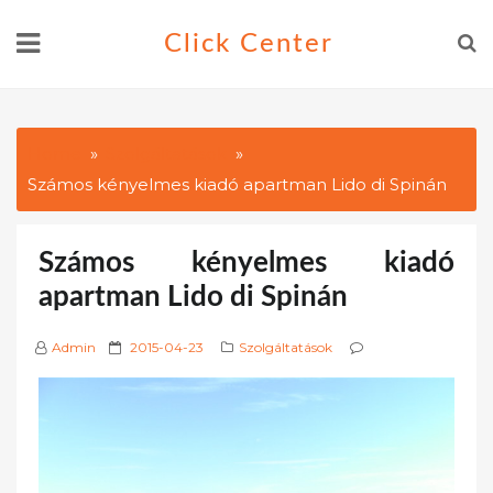
Skip
Click Center
to
content
Home
Szolgáltatások
Számos kényelmes kiadó apartman Lido di Spinán
Számos kényelmes kiadó
apartman Lido di Spinán
P
Admin
2015-04-23
Szolgáltatások
o
s
t
e
d