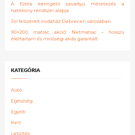
A fűtési keringető szivattyú méretezés a
hatékony rendszer alapja
Jól felszerelt irodaház Debrecen városában
90×200 matrac akció: Netmatrac – hosszú
élettartam és minőségi alvás garantált
KATEGÓRIA
Autó
Egészség
Egyéb
Kert
Letöltés