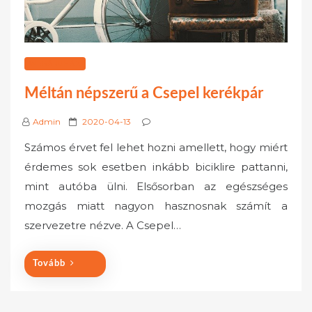
WEBÁRUHÁZ
Méltán népszerű a Csepel kerékpár
P
Admin
2020-04-13
o
Számos érvet fel lehet hozni amellett, hogy miért
s
érdemes sok esetben inkább biciklire pattanni,
t
mint autóba ülni. Elsősorban az egészséges
e
mozgás miatt nagyon hasznosnak számít a
d
o
szervezetre nézve. A Csepel…
n
Tovább