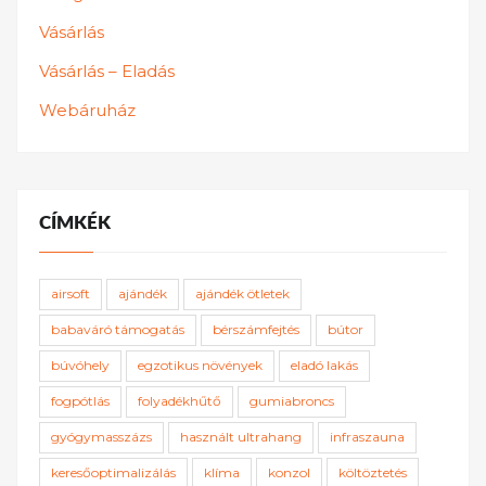
Vásárlás
Vásárlás – Eladás
Webáruház
CÍMKÉK
airsoft
ajándék
ajándék ötletek
babaváró támogatás
bérszámfejtés
bútor
búvóhely
egzotikus növények
eladó lakás
fogpótlás
folyadékhűtő
gumiabroncs
gyógymasszázs
használt ultrahang
infraszauna
keresőoptimalizálás
klíma
konzol
költöztetés