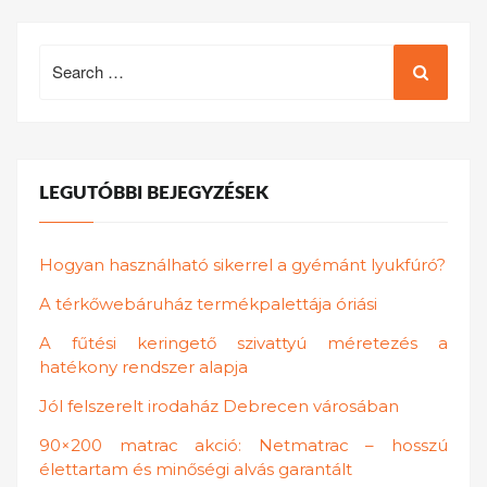
Search
for:
LEGUTÓBBI BEJEGYZÉSEK
Hogyan használható sikerrel a gyémánt lyukfúró?
A térkőwebáruház termékpalettája óriási
A fűtési keringető szivattyú méretezés a
hatékony rendszer alapja
Jól felszerelt irodaház Debrecen városában
90×200 matrac akció: Netmatrac – hosszú
élettartam és minőségi alvás garantált