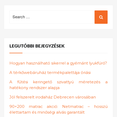
Search
for:
LEGUTÓBBI BEJEGYZÉSEK
Hogyan használható sikerrel a gyémánt lyukfúró?
A térkőwebáruház termékpalettája óriási
A fűtési keringető szivattyú méretezés a
hatékony rendszer alapja
Jól felszerelt irodaház Debrecen városában
90×200 matrac akció: Netmatrac – hosszú
élettartam és minőségi alvás garantált