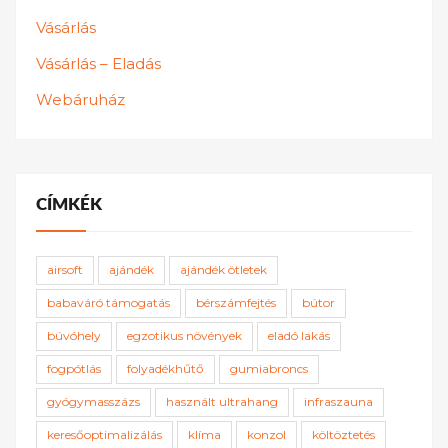
Vásárlás
Vásárlás – Eladás
Webáruház
CÍMKÉK
airsoft
ajándék
ajándék ötletek
babaváró támogatás
bérszámfejtés
bútor
búvóhely
egzotikus növények
eladó lakás
fogpótlás
folyadékhűtő
gumiabroncs
gyógymasszázs
használt ultrahang
infraszauna
keresőoptimalizálás
klíma
konzol
költöztetés