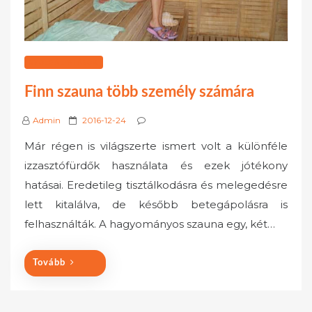
SZOLGÁLTATÁSOK
Finn szauna több személy számára
P
Admin
2016-12-24
o
Már régen is világszerte ismert volt a különféle
s
izzasztófürdők használata és ezek jótékony
t
hatásai. Eredetileg tisztálkodásra és melegedésre
e
lett kitalálva, de később betegápolásra is
d
o
felhasználták. A hagyományos szauna egy, két…
n
Tovább