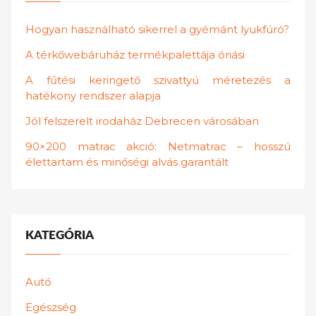
Hogyan használható sikerrel a gyémánt lyukfúró?
A térkőwebáruház termékpalettája óriási
A fűtési keringető szivattyú méretezés a
hatékony rendszer alapja
Jól felszerelt irodaház Debrecen városában
90×200 matrac akció: Netmatrac – hosszú
élettartam és minőségi alvás garantált
KATEGÓRIA
Autó
Egészség