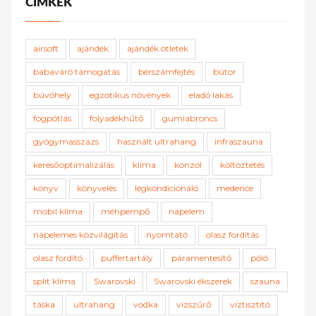
CÍMKÉK
airsoft
ajándék
ajándék ötletek
babaváró támogatás
bérszámfejtés
bútor
búvóhely
egzotikus növények
eladó lakás
fogpótlás
folyadékhűtő
gumiabroncs
gyógymasszázs
használt ultrahang
infraszauna
keresőoptimalizálás
klíma
konzol
költöztetés
könyv
könyvelés
légkondicionáló
medence
mobil klíma
méhpempő
napelem
napelemes közvilágítás
nyomtató
olasz fordítás
olasz fordító
puffertartály
páramentesítő
póló
split klíma
Swarovski
Swarovski ékszerek
szauna
táska
ultrahang
vodka
vízszűrő
víztisztító