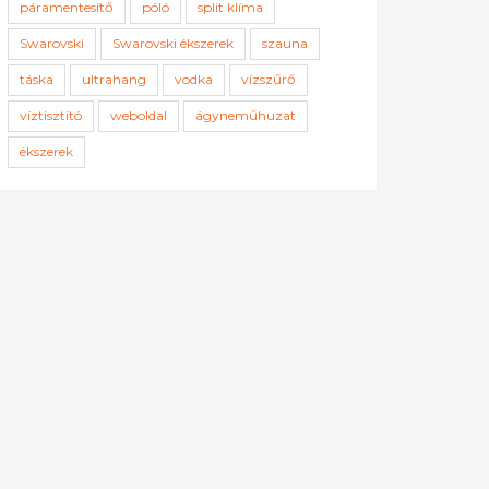
páramentesítő
póló
split klíma
Swarovski
Swarovski ékszerek
szauna
táska
ultrahang
vodka
vízszűrő
víztisztító
weboldal
ágyneműhuzat
ékszerek