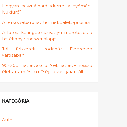
Hogyan használható sikerrel a gyémánt
lyukfúró?
A térkőwebáruház termékpalettája óriási
A fűtési keringető szivattyú méretezés a
hatékony rendszer alapja
Jól felszerelt irodaház Debrecen
városában
90×200 matrac akció: Netmatrac – hosszú
élettartam és minőségi alvás garantált
KATEGÓRIA
Autó