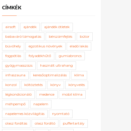
CÍMKÉK
airsoft
ajándék
ajándék ötletek
babaváró támogatás
bérszámfejtés
bútor
búvóhely
egzotikus növények
eladó lakás
fogpótlás
folyadékhűtő
gumiabroncs
gyógymasszázs
használt ultrahang
infraszauna
keresőoptimalizálás
klíma
konzol
költöztetés
könyv
könyvelés
légkondicionáló
medence
mobil klíma
méhpempő
napelem
napelemes közvilágítás
nyomtató
olasz fordítás
olasz fordító
puffertartály