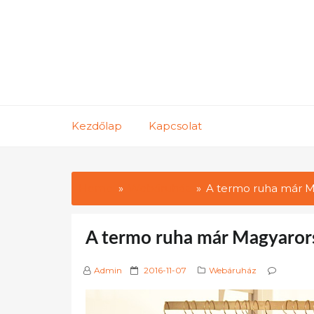
Skip
to
content
Kezdőlap
Kapcsolat
Home
Webáruház
A termo ruha már Ma
A termo ruha már Magyarors
P
Admin
2016-11-07
Webáruház
o
s