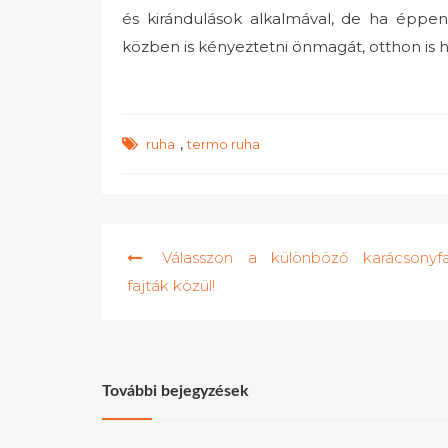
és kirándulások alkalmával, de ha éppen
közben is kényeztetni önmagát, otthon is h
,
ruha
termo ruha
Bejegyzés
Válasszon a különböző karácsonyf
navigáció
fajták közül!
További bejegyzések