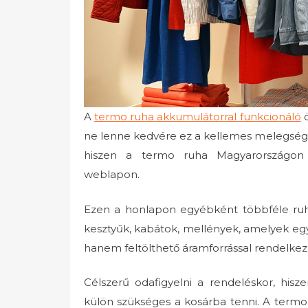
A
termo ruha akkumulátorral funkcionáló
ö
ne lenne kedvére ez a kellemes melegség?
hiszen a termo ruha Magyarországon 
weblapon.
Ezen a honlapon egyébként többféle ruha
kesztyűk, kabátok, mellények, amelyek eg
hanem feltölthető áramforrással rendelkez
Célszerű odafigyelni a rendeléskor, his
külön szükséges a kosárba tenni. A term