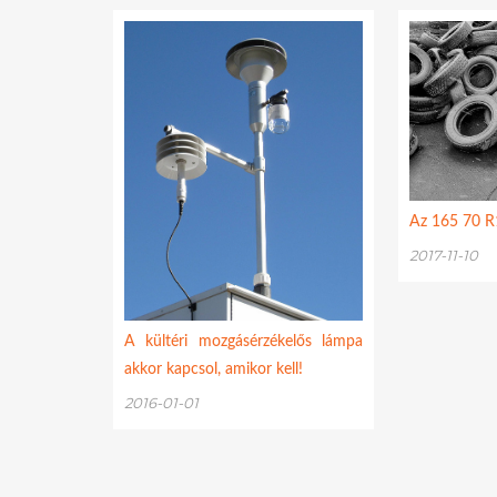
Az 165 70 R1
2017-11-10
A kültéri mozgásérzékelős lámpa
akkor kapcsol, amikor kell!
2016-01-01