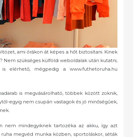
ltözet, ami órákon át képes a hőt biztosítani. Kinek
 Nem szükséges külföldi weboldalak után kutatni,
is elérhető, mégpedig a www.futhetoruha.hu
darab is megvásárolható, többek között zoknik,
ytől-egyig nem csupán vastagok és jó minőségűek,
nek.
zen nem mindegyiknek tartozéka az akku, így azt
o ruha megvéd munka közben, sportoláskor, séták