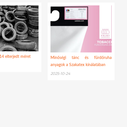
4 elterjedt méret
Minőségi tánc és fürdőruha
anyagok a Szakatex kínálatában
2025-10-24