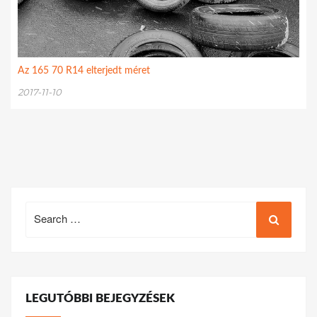
Az 165 70 R14 elterjedt méret
2017-11-10
Search
for:
LEGUTÓBBI BEJEGYZÉSEK