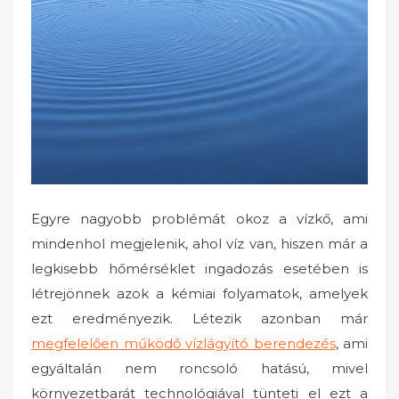
d
o
n
Egyre nagyobb problémát okoz a vízkő, ami
mindenhol megjelenik, ahol víz van, hiszen már a
legkisebb hőmérséklet ingadozás esetében is
létrejönnek azok a kémiai folyamatok, amelyek
ezt eredményezik. Létezik azonban már
megfelelően működő vízlágyító berendezés
, ami
egyáltalán nem roncsoló hatású, mivel
környezetbarát technológiával tünteti el ezt a