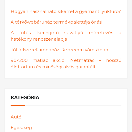
Hogyan használható sikerrel a gyémánt lyukfúró?
A térkőwebáruház termékpalettája óriási
A fűtési keringető szivattyú méretezés a
hatékony rendszer alapja
Jól felszerelt irodaház Debrecen városában
90×200 matrac akció: Netmatrac – hosszú
élettartam és minőségi alvás garantált
KATEGÓRIA
Autó
Egészség