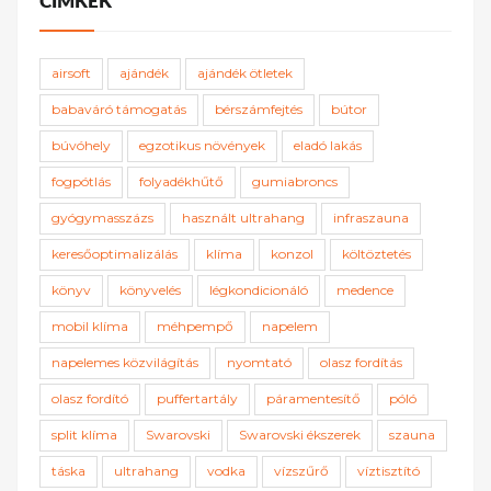
CÍMKÉK
airsoft
ajándék
ajándék ötletek
babaváró támogatás
bérszámfejtés
bútor
búvóhely
egzotikus növények
eladó lakás
fogpótlás
folyadékhűtő
gumiabroncs
gyógymasszázs
használt ultrahang
infraszauna
keresőoptimalizálás
klíma
konzol
költöztetés
könyv
könyvelés
légkondicionáló
medence
mobil klíma
méhpempő
napelem
napelemes közvilágítás
nyomtató
olasz fordítás
olasz fordító
puffertartály
páramentesítő
póló
split klíma
Swarovski
Swarovski ékszerek
szauna
táska
ultrahang
vodka
vízszűrő
víztisztító