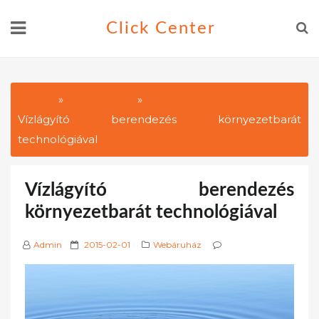
Skip
Click Center
to
content
Home
Webáruház
Vízlágyító berendezés környezetbarát
technológiával
Vízlágyító berendezés
környezetbarát technológiával
P
Admin
2015-02-01
Webáruház
o
s
t
e