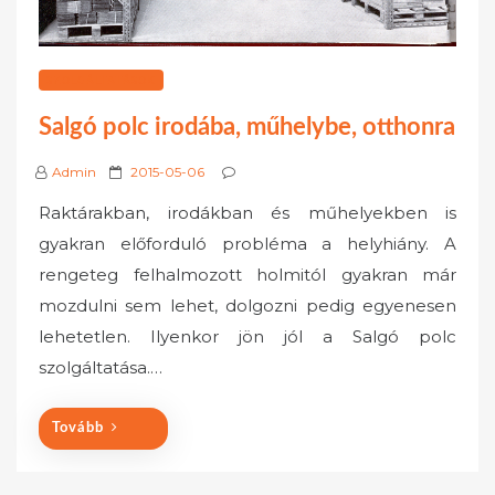
SZOLGÁLTATÁSOK
Salgó polc irodába, műhelybe, otthonra
P
Admin
2015-05-06
o
Raktárakban, irodákban és műhelyekben is
s
gyakran előforduló probléma a helyhiány. A
t
rengeteg felhalmozott holmitól gyakran már
e
mozdulni sem lehet, dolgozni pedig egyenesen
d
o
lehetetlen. Ilyenkor jön jól a Salgó polc
n
szolgáltatása.…
Tovább