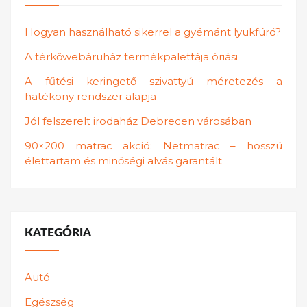
Hogyan használható sikerrel a gyémánt lyukfúró?
A térkőwebáruház termékpalettája óriási
A fűtési keringető szivattyú méretezés a
hatékony rendszer alapja
Jól felszerelt irodaház Debrecen városában
90×200 matrac akció: Netmatrac – hosszú
élettartam és minőségi alvás garantált
KATEGÓRIA
Autó
Egészség