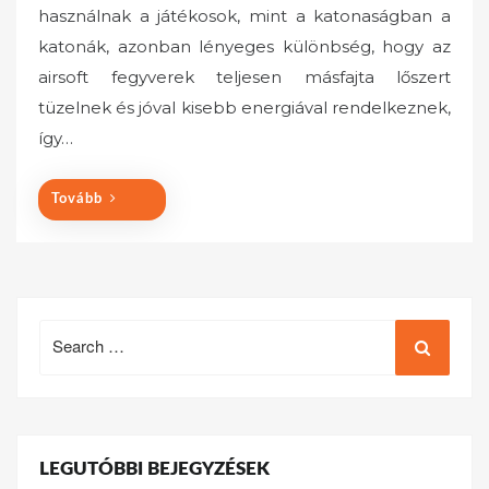
használnak a játékosok, mint a katonaságban a
t
katonák, azonban lényeges különbség, hogy az
e
airsoft fegyverek teljesen másfajta lőszert
d
o
tüzelnek és jóval kisebb energiával rendelkeznek,
n
így…
Tovább
Search
for:
LEGUTÓBBI BEJEGYZÉSEK