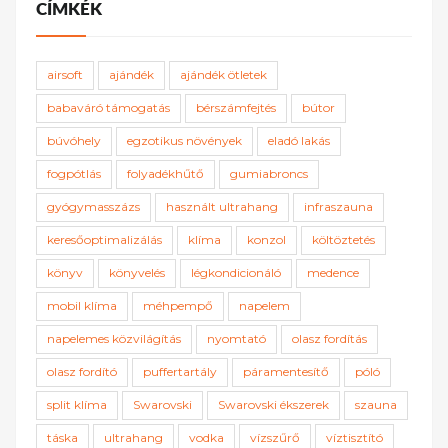
CÍMKÉK
airsoft
ajándék
ajándék ötletek
babaváró támogatás
bérszámfejtés
bútor
búvóhely
egzotikus növények
eladó lakás
fogpótlás
folyadékhűtő
gumiabroncs
gyógymasszázs
használt ultrahang
infraszauna
keresőoptimalizálás
klíma
konzol
költöztetés
könyv
könyvelés
légkondicionáló
medence
mobil klíma
méhpempő
napelem
napelemes közvilágítás
nyomtató
olasz fordítás
olasz fordító
puffertartály
páramentesítő
póló
split klíma
Swarovski
Swarovski ékszerek
szauna
táska
ultrahang
vodka
vízszűrő
víztisztító