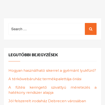
Search
for:
LEGUTÓBBI BEJEGYZÉSEK
Hogyan használható sikerrel a gyémánt lyukfúró?
A térkőwebáruház termékpalettája óriási
A fűtési keringető szivattyú méretezés a
hatékony rendszer alapja
Jól felszerelt irodaház Debrecen városában