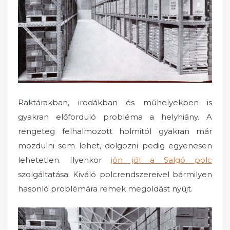
o
n
Raktárakban, irodákban és műhelyekben is
gyakran előforduló probléma a helyhiány. A
rengeteg felhalmozott holmitól gyakran már
mozdulni sem lehet, dolgozni pedig egyenesen
lehetetlen. Ilyenkor
jön jól a Salgó polc
szolgáltatása. Kiváló polcrendszereivel bármilyen
hasonló problémára remek megoldást nyújt.