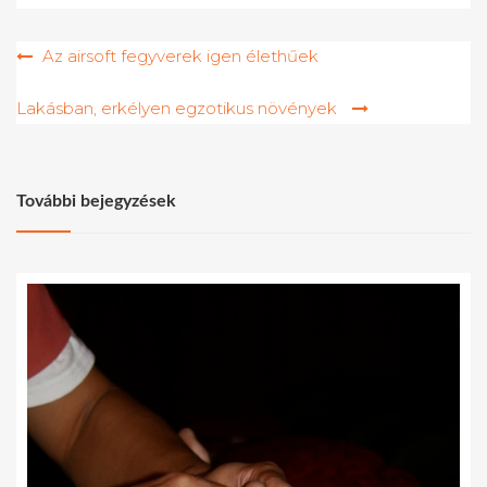
Bejegyzés
Az airsoft fegyverek igen élethűek
navigáció
Lakásban, erkélyen egzotikus növények
További bejegyzések