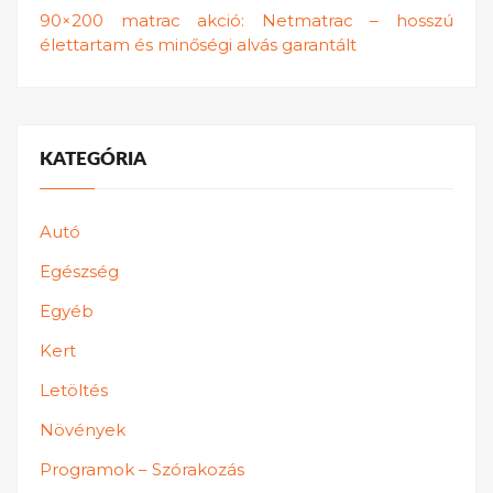
90×200 matrac akció: Netmatrac – hosszú
élettartam és minőségi alvás garantált
KATEGÓRIA
Autó
Egészség
Egyéb
Kert
Letöltés
Növények
Programok – Szórakozás