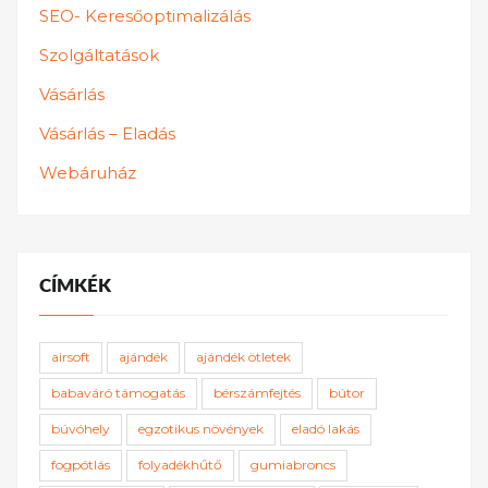
SEO- Keresőoptimalizálás
Szolgáltatások
Vásárlás
Vásárlás – Eladás
Webáruház
CÍMKÉK
airsoft
ajándék
ajándék ötletek
babaváró támogatás
bérszámfejtés
bútor
búvóhely
egzotikus növények
eladó lakás
fogpótlás
folyadékhűtő
gumiabroncs