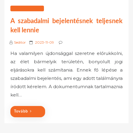
SZOLGÁLTATÁSOK
A szabadalmi bejelentésnek teljesnek
kell lennie
P
Seditor
2023-11-09
o
Ha valamilyen újdonsággal szeretne előrukkolni,
s
az élet bármelyik területén, bonyolult jogi
t
eljárásokra kell számítania. Ennek fő lépése a
e
szabadalmi bejelentés, ami egy adott találmányra
d
o
íródott kérelem. A dokumentumnak tartalmaznia
n
kell…
Tovább