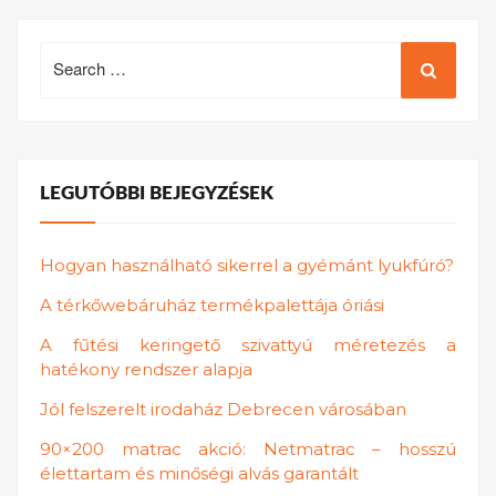
Search
for:
LEGUTÓBBI BEJEGYZÉSEK
Hogyan használható sikerrel a gyémánt lyukfúró?
A térkőwebáruház termékpalettája óriási
A fűtési keringető szivattyú méretezés a
hatékony rendszer alapja
Jól felszerelt irodaház Debrecen városában
90×200 matrac akció: Netmatrac – hosszú
élettartam és minőségi alvás garantált