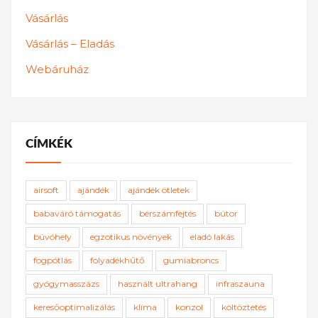
Vásárlás
Vásárlás – Eladás
Webáruház
CÍMKÉK
airsoft
ajándék
ajándék ötletek
babaváró támogatás
bérszámfejtés
bútor
búvóhely
egzotikus növények
eladó lakás
fogpótlás
folyadékhűtő
gumiabroncs
gyógymasszázs
használt ultrahang
infraszauna
keresőoptimalizálás
klíma
konzol
költöztetés