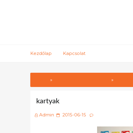
Skip
to
content
Kezdőlap
Kapcsolat
Home
Programok - Szórakozás
A kárty
kartyak
Posted
Admin
2015-06-15
on