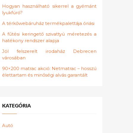
Hogyan használható sikerrel a gyémánt
lyukfúró?
A térkőwebáruház termékpalettája óriási
A fűtési keringető szivattyú méretezés a
hatékony rendszer alapja
Jól felszerelt irodaház Debrecen
városában
90×200 matrac akció: Netmatrac – hosszú
élettartam és minőségi alvás garantált
KATEGÓRIA
Autó