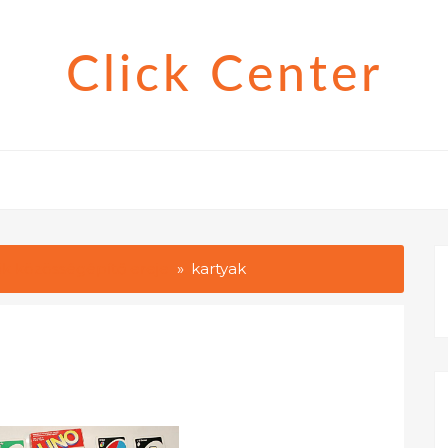
Click Center
ák közösségépítő ereje
kartyak