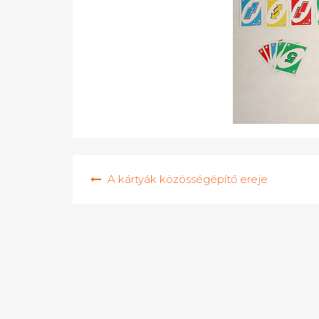
Bejegyzés
A kártyák közösségépítő ereje
navigáció