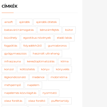
CÍMKÉK
airsoft
ajándék
ajándék ötletek
babaváró támogatás
bérszámfejtés
bútor
búvóhely
egzotikus növények
eladó lakás
fogpótlás
folyadékhűtő
gumiabroncs
gyógymasszázs
használt ultrahang
infraszauna
keresőoptimalizálás
klíma
konzol
költöztetés
könyv
könyvelés
légkondicionáló
medence
mobil klíma
méhpempő
napelem
napelemes közvilágítás
nyomtató
olasz fordítás
olasz fordító
puffertartály