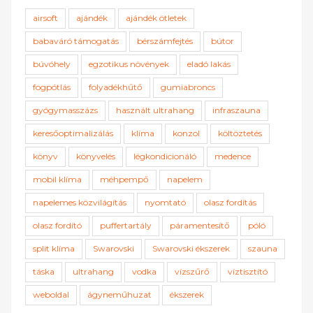
airsoft
ajándék
ajándék ötletek
babaváró támogatás
bérszámfejtés
bútor
búvóhely
egzotikus növények
eladó lakás
fogpótlás
folyadékhűtő
gumiabroncs
gyógymasszázs
használt ultrahang
infraszauna
keresőoptimalizálás
klíma
konzol
költöztetés
könyv
könyvelés
légkondicionáló
medence
mobil klíma
méhpempő
napelem
napelemes közvilágítás
nyomtató
olasz fordítás
olasz fordító
puffertartály
páramentesítő
póló
split klíma
Swarovski
Swarovski ékszerek
szauna
táska
ultrahang
vodka
vízszűrő
víztisztító
weboldal
ágyneműhuzat
ékszerek