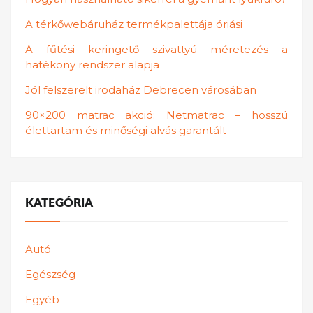
A térkőwebáruház termékpalettája óriási
A fűtési keringető szivattyú méretezés a
hatékony rendszer alapja
Jól felszerelt irodaház Debrecen városában
90×200 matrac akció: Netmatrac – hosszú
élettartam és minőségi alvás garantált
KATEGÓRIA
Autó
Egészség
Egyéb