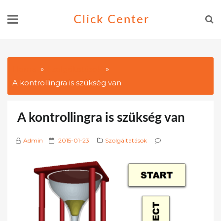
Skip
Click Center
to
content
Home
Szolgáltatások
A kontrollingra is szükség van
A kontrollingra is szükség van
P
Admin
2015-01-23
Szolgáltatások
o
s
t
e
d
o