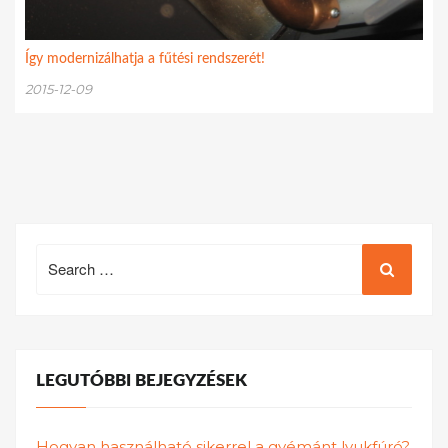
Így modernizálhatja a fűtési rendszerét!
2015-12-09
Search
for:
LEGUTÓBBI BEJEGYZÉSEK
Hogyan használható sikerrel a gyémánt lyukfúró?