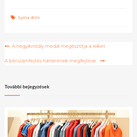
Syma drón
Bejegyzés
A hegyikristály medál megtisztítja a lelket
navigáció
A bérszámfejtés hátterének megfejtése
További bejegyzések