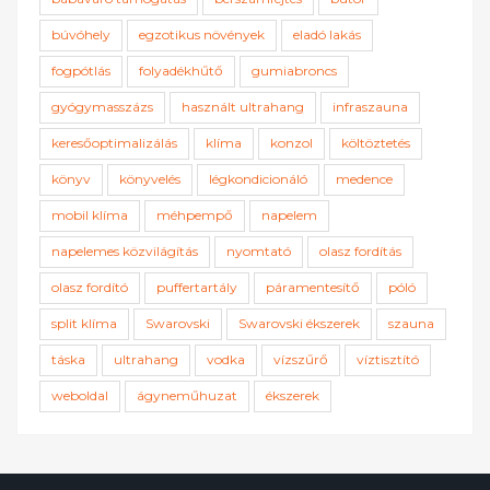
búvóhely
egzotikus növények
eladó lakás
fogpótlás
folyadékhűtő
gumiabroncs
gyógymasszázs
használt ultrahang
infraszauna
keresőoptimalizálás
klíma
konzol
költöztetés
könyv
könyvelés
légkondicionáló
medence
mobil klíma
méhpempő
napelem
napelemes közvilágítás
nyomtató
olasz fordítás
olasz fordító
puffertartály
páramentesítő
póló
split klíma
Swarovski
Swarovski ékszerek
szauna
táska
ultrahang
vodka
vízszűrő
víztisztító
weboldal
ágyneműhuzat
ékszerek