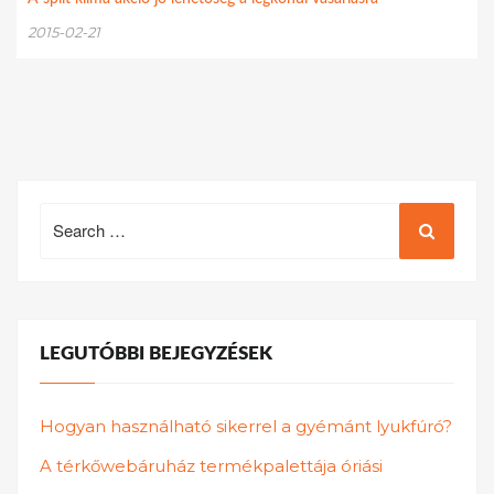
2015-02-21
Search
for:
LEGUTÓBBI BEJEGYZÉSEK
Hogyan használható sikerrel a gyémánt lyukfúró?
A térkőwebáruház termékpalettája óriási