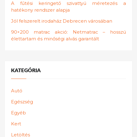
A fűtési keringető szivattyú méretezés a
hatékony rendszer alapja
Jól felszerelt irodaház Debrecen városában
90×200 matrac akció: Netmatrac – hosszú
élettartam és minőségi alvás garantált
KATEGÓRIA
Autó
Egészség
Egyéb
Kert
Letöltés