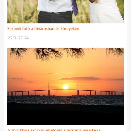
Esküvői fotó a fővárosban és környékén
2019-07-04
A split klíma akció jó lehetőség a légkondi vásárlásra