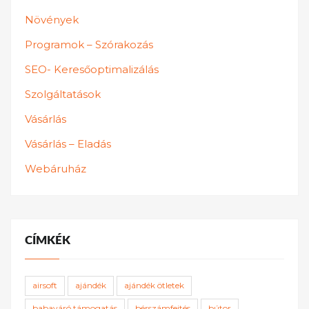
Növények
Programok – Szórakozás
SEO- Keresőoptimalizálás
Szolgáltatások
Vásárlás
Vásárlás – Eladás
Webáruház
CÍMKÉK
airsoft
ajándék
ajándék ötletek
babaváró támogatás
bérszámfejtés
bútor