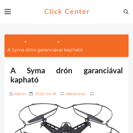
Skip
Click Center
to
content
Home
Webáruház
A Syma drón garanciával kapható
A Syma drón garanciával
kapható
P
Admin
2020-04-16
Webáruház
o
s
t
e
d