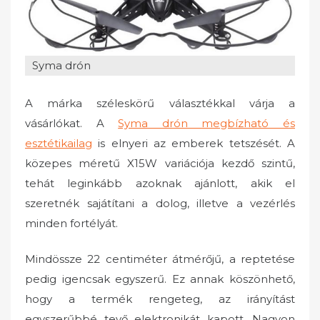
o
n
Syma drón
A márka széleskörű választékkal várja a
vásárlókat. A
Syma drón megbízható és
esztétikailag
is elnyeri az emberek tetszését. A
közepes méretű X15W variációja kezdő szintű,
tehát leginkább azoknak ajánlott, akik el
szeretnék sajátítani a dolog, illetve a vezérlés
minden fortélyát.
Mindössze 22 centiméter átmérőjű, a reptetése
pedig igencsak egyszerű. Ez annak köszönhető,
hogy a termék rengeteg, az irányítást
egyszerűbbé tevő elektronikát kapott. Nagyon