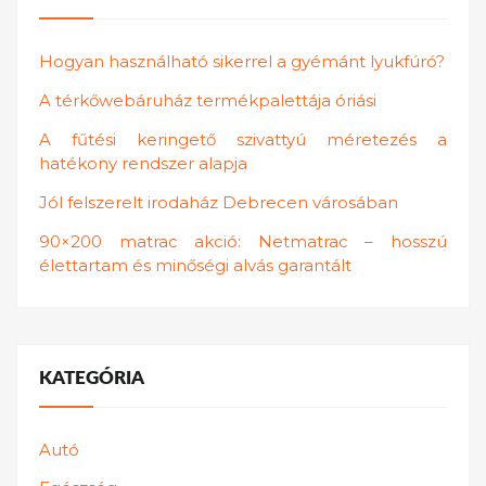
Hogyan használható sikerrel a gyémánt lyukfúró?
A térkőwebáruház termékpalettája óriási
A fűtési keringető szivattyú méretezés a
hatékony rendszer alapja
Jól felszerelt irodaház Debrecen városában
90×200 matrac akció: Netmatrac – hosszú
élettartam és minőségi alvás garantált
KATEGÓRIA
Autó