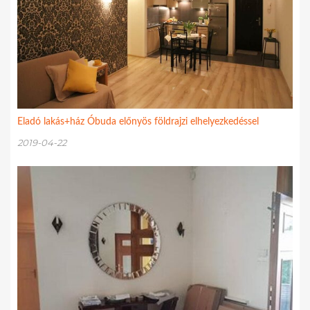
Eladó lakás+ház Óbuda előnyös földrajzi elhelyezkedéssel
2019-04-22