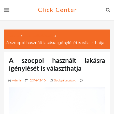
Skip
Click Center
to
content
Home
Szolgáltatások
A szocpol használt lakásra igénylését is választhatja
A szocpol használt lakásra
igénylését is választhatja
P
Admin
2014-12-10
Szolgáltatások
o
s
t
e
d