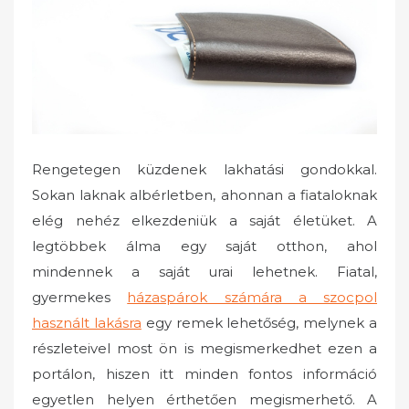
o
n
Rengetegen küzdenek lakhatási gondokkal.
Sokan laknak albérletben, ahonnan a fiataloknak
elég nehéz elkezdeniük a saját életüket. A
legtöbbek álma egy saját otthon, ahol
mindennek a saját urai lehetnek. Fiatal,
gyermekes
házaspárok számára a szocpol
használt lakásra
egy remek lehetőség, melynek a
részleteivel most ön is megismerkedhet ezen a
portálon, hiszen itt minden fontos információ
egyetlen helyen érthetően megismerhető. A