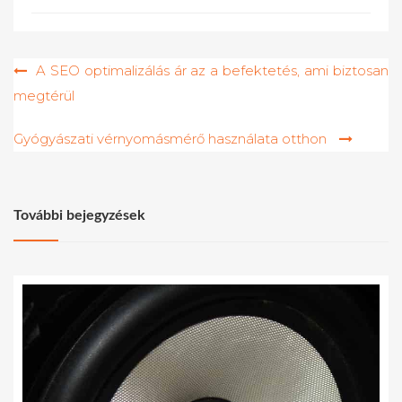
Bejegyzés
A SEO optimalizálás ár az a befektetés, ami biztosan
megtérül
navigáció
Gyógyászati vérnyomásmérő használata otthon
További bejegyzések