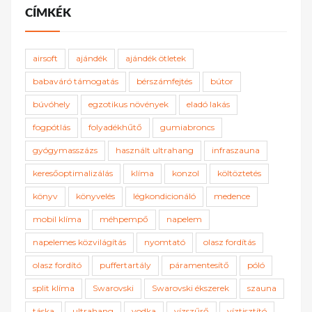
CÍMKÉK
airsoft
ajándék
ajándék ötletek
babaváró támogatás
bérszámfejtés
bútor
búvóhely
egzotikus növények
eladó lakás
fogpótlás
folyadékhűtő
gumiabroncs
gyógymasszázs
használt ultrahang
infraszauna
keresőoptimalizálás
klíma
konzol
költöztetés
könyv
könyvelés
légkondicionáló
medence
mobil klíma
méhpempő
napelem
napelemes közvilágítás
nyomtató
olasz fordítás
olasz fordító
puffertartály
páramentesítő
póló
split klíma
Swarovski
Swarovski ékszerek
szauna
táska
ultrahang
vodka
vízszűrő
víztisztító