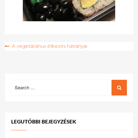
Bejegyzés
A vegetáriánus étkezés hátrányai
navigáció
Search
for:
LEGUTÓBBI BEJEGYZÉSEK