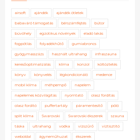
airsoft
ajándék
ajándék ötletek
babaváró támogatás
bérszámfejtés
bútor
búvóhely
egzotikus növények
eladó lakás
fogpótlás
folyadékhűtő
gumiabroncs
gyógymasszázs
használt ultrahang
infraszauna
keresőoptimalizálás
klíma
konzol
költöztetés
könyv
könyvelés
légkondicionáló
medence
mobil klíma
méhpempő
napelem
napelemes közvilágítás
nyomtató
olasz fordítás
olasz fordító
puffertartály
páramentesítő
póló
split klíma
Swarovski
Swarovski ékszerek
szauna
táska
ultrahang
vodka
vízszűrő
víztisztító
weboldal
ágyneműhuzat
ékszerek