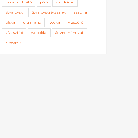
páramentesítő
póló
split klíma
Swarovski
Swarovski ékszerek
szauna
táska
ultrahang
vodka
vízszűrő
víztisztító
weboldal
ágyneműhuzat
ékszerek