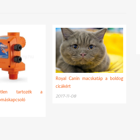
Royal Canin macskatáp a boldog
cicákért
etetlen tartozék a
2017-11-08
yomáskapcsoló