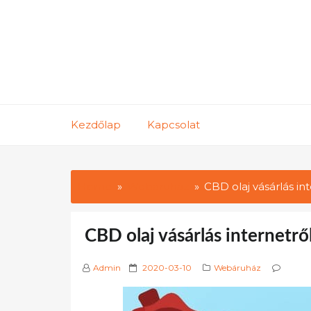
Skip
to
content
Kezdőlap
Kapcsolat
Home
Webáruház
CBD olaj vásárlás int
CBD olaj vásárlás internetről
P
Admin
2020-03-10
Webáruház
o
s