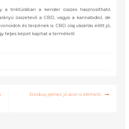
gy a tinktúrában a kender összes hasznosítható
rányú összetevő a CBD, vagyis a kannabidiol, de
onoidok és terpének is. CBD olaj vásárlás előtt jó,
gy teljes képet kaphat a termékről.
s
Erotikus jelmez jó áron is elérhető