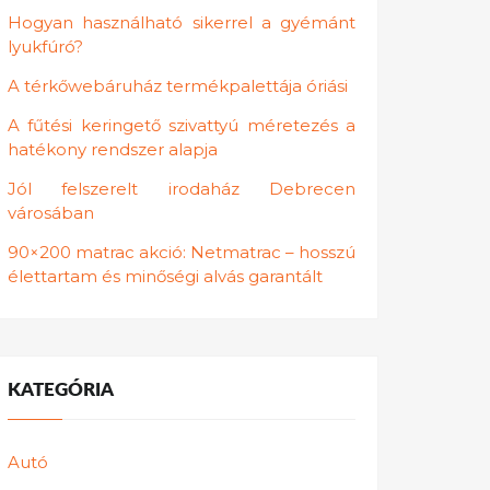
Hogyan használható sikerrel a gyémánt
lyukfúró?
A térkőwebáruház termékpalettája óriási
A fűtési keringető szivattyú méretezés a
hatékony rendszer alapja
Jól felszerelt irodaház Debrecen
városában
90×200 matrac akció: Netmatrac – hosszú
élettartam és minőségi alvás garantált
KATEGÓRIA
Autó