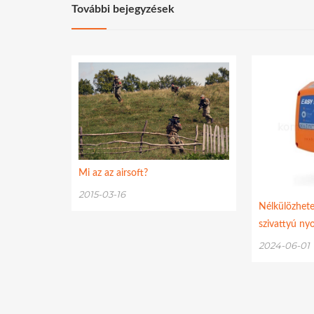
További bejegyzések
Mi az az airsoft?
2015-03-16
Nélkülözh
szivattyú n
2024-06-01