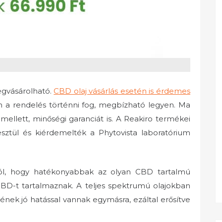
egvásárolható.
CBD olaj vásárlás esetén is érdemes
nan a rendelés történni fog, megbízható legyen. Ma
 mellett, minőségi garanciát is. A Reakiro termékei
sztül és kiérdemelték a Phytovista laboratórium
ról, hogy hatékonyabbak az olyan CBD tartalmú
D-t tartalmaznak. A teljes spektrumú olajokban
ének jó hatással vannak egymásra, ezáltal erősítve