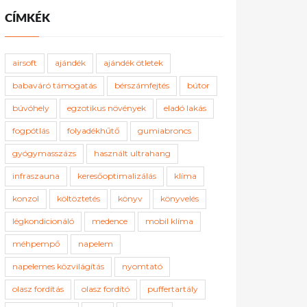
CÍMKÉK
airsoft
ajándék
ajándék ötletek
babaváró támogatás
bérszámfejtés
bútor
búvóhely
egzotikus növények
eladó lakás
fogpótlás
folyadékhűtő
gumiabroncs
gyógymasszázs
használt ultrahang
infraszauna
keresőoptimalizálás
klíma
konzol
költöztetés
könyv
könyvelés
légkondicionáló
medence
mobil klíma
méhpempő
napelem
napelemes közvilágítás
nyomtató
olasz fordítás
olasz fordító
puffertartály