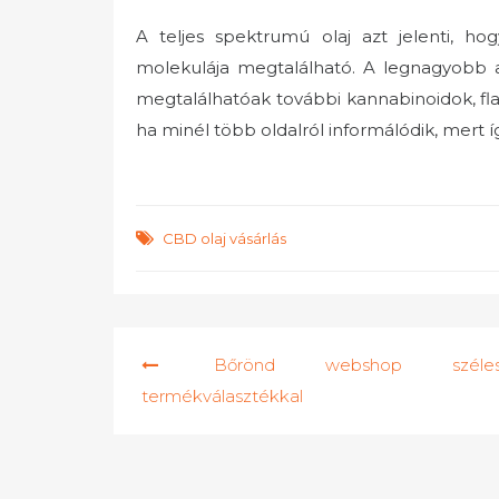
A teljes spektrumú olaj azt jelenti, ho
molekulája megtalálható. A legnagyobb a
megtalálhatóak további kannabinoidok, flav
ha minél több oldalról informálódik, mert í
CBD olaj vásárlás
Bejegyzés
Bőrönd webshop széle
navigáció
termékválasztékkal