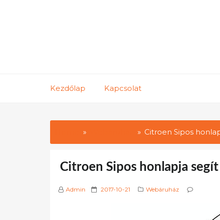
Skip
to
content
Kezdőlap
Kapcsolat
Home
Webáruház
Citroen Sipos honlap
Citroen Sipos honlapja segít
P
Admin
2017-10-21
Webáruház
o
s