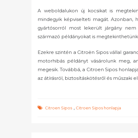
A weboldalukon új kocsikat is megtekin
mindegyik képviselteti magát. Azonban, 
gyártósorról most lekerült járgány nem
származó példányokat is megtekinthetünk
Ezekre szintén a Citroën Sipos vállal garanc
motorhibás példányt vásárolunk meg, a
megesik. Továbbá, a Citroen Sipos honlapja 
az átírásról, biztosításkötésről és műszaki e
,
Citroen Sipos
Citroen Sipos honlapja
Bejegyzés