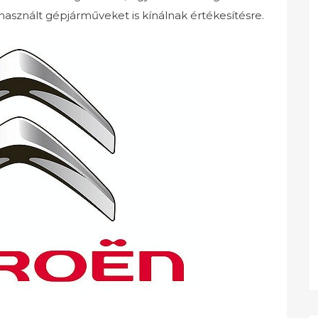
asznált gépjárműveket is kínálnak értékesítésre.