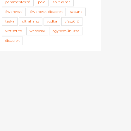
páramentesítő
póló
split klíma
Swarovski
Swarovski ékszerek
szauna
táska
ultrahang
vodka
vízszűrő
víztisztító
weboldal
ágyneműhuzat
ékszerek