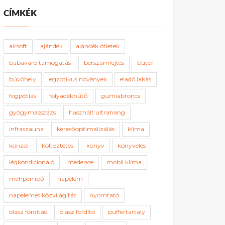
CÍMKÉK
airsoft
ajándék
ajándék ötletek
babaváró támogatás
bérszámfejtés
bútor
búvóhely
egzotikus növények
eladó lakás
fogpótlás
folyadékhűtő
gumiabroncs
gyógymasszázs
használt ultrahang
infraszauna
keresőoptimalizálás
klíma
konzol
költöztetés
könyv
könyvelés
légkondicionáló
medence
mobil klíma
méhpempő
napelem
napelemes közvilágítás
nyomtató
olasz fordítás
olasz fordító
puffertartály