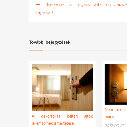
Keresse a legkiválóbb őszibarac
navigáció
fajtákat!
További bejegyzések
Nem okoz 
A dekorfóliás beltéri ajtók
márka
jellemzőinek ismertetése
2017-03-27