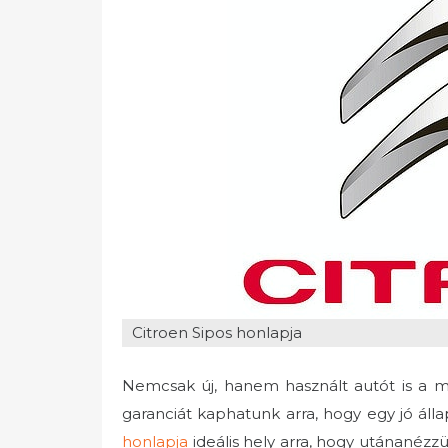
t
e
d
o
n
Citroen Sipos honlapja
Nemcsak új, hanem használt autót is a m
garanciát kaphatunk arra, hogy egy jó áll
honlapja
ideális hely arra, hogy utánanézz