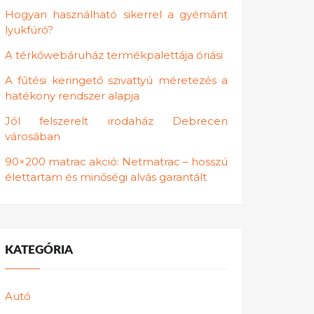
Hogyan használható sikerrel a gyémánt
lyukfúró?
A térkőwebáruház termékpalettája óriási
A fűtési keringető szivattyú méretezés a
hatékony rendszer alapja
Jól felszerelt irodaház Debrecen
városában
90×200 matrac akció: Netmatrac – hosszú
élettartam és minőségi alvás garantált
KATEGÓRIA
Autó