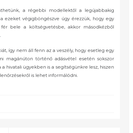
thetünk, a régebbi modellektől a legújabbakig
ha ezeket végigböngészve úgy érezzük, hogy egy
 fér bele a költségvetésbe, akkor másodkézből
.
iát, így nem áll fenn az a veszély, hogy esetleg egy
mi magánúton történő adásvétel esetén sokszor
a hivatali ügyekben is a segítségünkre lesz, hiszen
llenőrzésekről is lehet informálódni.