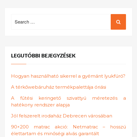
Search
for:
LEGUTÓBBI BEJEGYZÉSEK
Hogyan használható sikerrel a gyémánt lyukfúró?
A térkőwebáruház termékpalettája óriási
A fűtési keringető szivattyú méretezés a
hatékony rendszer alapja
Jól felszerelt irodaház Debrecen városában
90×200 matrac akció: Netmatrac – hosszú
élettartam és minőségi alvás garantált