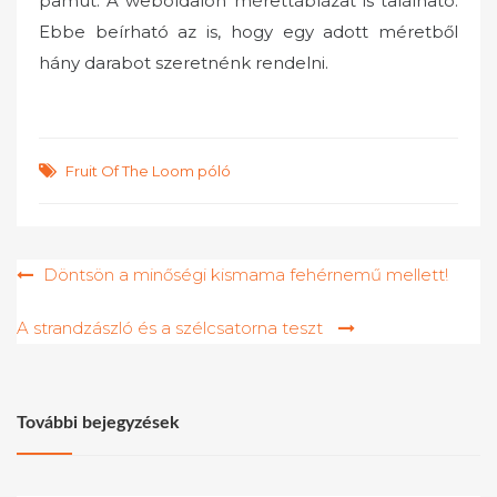
pamut. A weboldalon mérettáblázat is található.
Ebbe beírható az is, hogy egy adott méretből
hány darabot szeretnénk rendelni.
Fruit Of The Loom póló
Bejegyzés
Döntsön a minőségi kismama fehérnemű mellett!
navigáció
A strandzászló és a szélcsatorna teszt
További bejegyzések