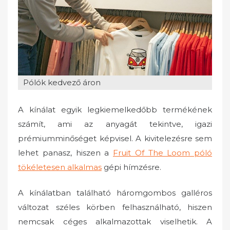
o
n
Pólók kedvező áron
A kínálat egyik legkiemelkedőbb termékének
számít, ami az anyagát tekintve, igazi
prémiumminőséget képvisel. A kivitelezésre sem
lehet panasz, hiszen a
Fruit Of The Loom póló
tökéletesen alkalmas
gépi hímzésre.
A kínálatban található háromgombos galléros
változat széles körben felhasználható, hiszen
nemcsak céges alkalmazottak viselhetik. A