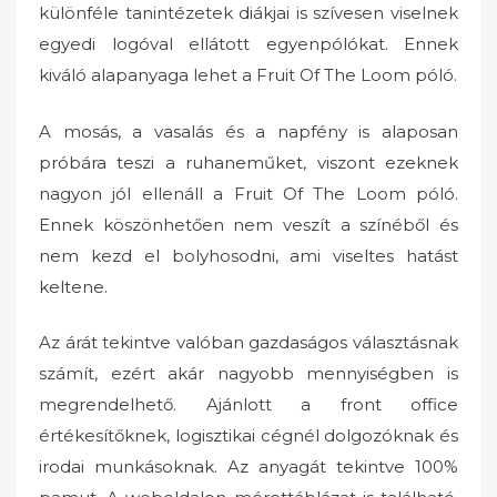
különféle tanintézetek diákjai is szívesen viselnek
egyedi logóval ellátott egyenpólókat. Ennek
kiváló alapanyaga lehet a Fruit Of The Loom póló.
A mosás, a vasalás és a napfény is alaposan
próbára teszi a ruhaneműket, viszont ezeknek
nagyon jól ellenáll a Fruit Of The Loom póló.
Ennek köszönhetően nem veszít a színéből és
nem kezd el bolyhosodni, ami viseltes hatást
keltene.
Az árát tekintve valóban gazdaságos választásnak
számít, ezért akár nagyobb mennyiségben is
megrendelhető. Ajánlott a front office
értékesítőknek, logisztikai cégnél dolgozóknak és
irodai munkásoknak. Az anyagát tekintve 100%