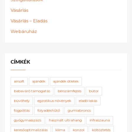
Vásárlás
Vásárlás – Eladás
Webáruház
CÍMKÉK
airsoft
ajándék
ajándék ötletek
babaváró támogatás
bérszámfejtés
bútor
búvóhely
egzotikus növények
eladó lakás
fogpótlás
folyadékhűtő
gumiabroncs
gyógymasszázs
használt ultrahang
infraszauna
keresőoptimalizálás
klíma
konzol
költöztetés