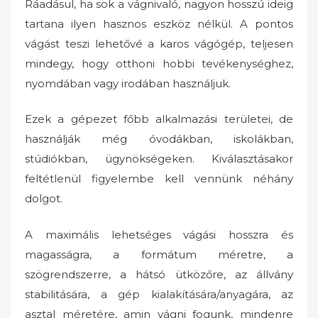
Ráadásul, ha sok a vágnivaló, nagyon hosszú ideig
tartana ilyen hasznos eszköz nélkül. A pontos
vágást teszi lehetővé a karos vágógép, teljesen
mindegy, hogy otthoni hobbi tevékenységhez,
nyomdában vagy irodában használjuk.
Ezek a gépezet főbb alkalmazási területei, de
használják még óvodákban, iskolákban,
stúdiókban, ügynökségeken. Kiválasztásakor
feltétlenül figyelembe kell vennünk néhány
dolgot.
A maximális lehetséges vágási hosszra és
magasságra, a formátum méretre, a
szögrendszerre, a hátsó ütközőre, az állvány
stabilitására, a gép kialakítására/anyagára, az
asztal méretére, amin vágni fogunk, mindenre