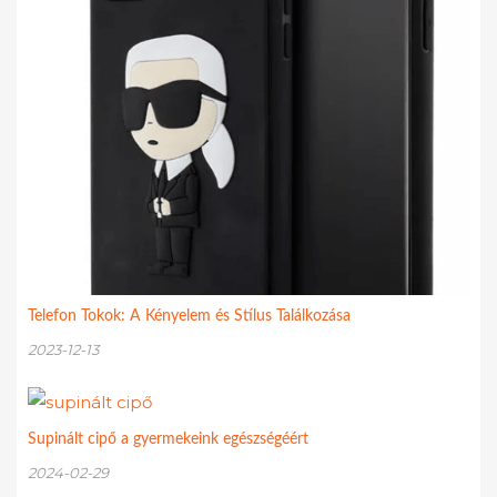
Telefon Tokok: A Kényelem és Stílus Találkozása
2023-12-13
Supinált cipő a gyermekeink egészségéért
2024-02-29