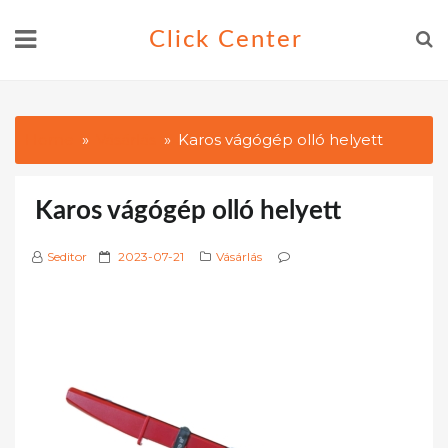
Skip
Click Center
to
content
Home
Vásárlás
Karos vágógép olló helyett
Karos vágógép olló helyett
P
Seditor
2023-07-21
Vásárlás
o
s
t
e
d
o
n