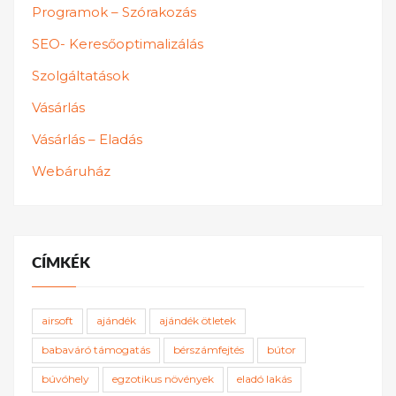
Programok – Szórakozás
SEO- Keresőoptimalizálás
Szolgáltatások
Vásárlás
Vásárlás – Eladás
Webáruház
CÍMKÉK
airsoft
ajándék
ajándék ötletek
babaváró támogatás
bérszámfejtés
bútor
búvóhely
egzotikus növények
eladó lakás