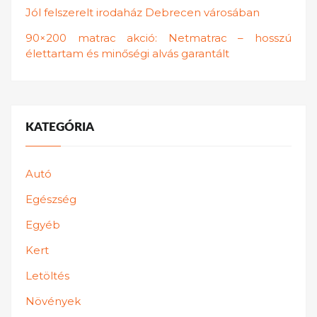
Jól felszerelt irodaház Debrecen városában
90×200 matrac akció: Netmatrac – hosszú
élettartam és minőségi alvás garantált
KATEGÓRIA
Autó
Egészség
Egyéb
Kert
Letöltés
Növények