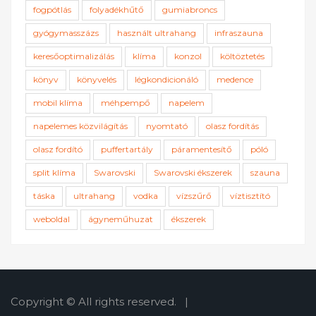
fogpótlás
folyadékhűtő
gumiabroncs
gyógymasszázs
használt ultrahang
infraszauna
keresőoptimalizálás
klíma
konzol
költöztetés
könyv
könyvelés
légkondicionáló
medence
mobil klíma
méhpempő
napelem
napelemes közvilágítás
nyomtató
olasz fordítás
olasz fordító
puffertartály
páramentesítő
póló
split klíma
Swarovski
Swarovski ékszerek
szauna
táska
ultrahang
vodka
vízszűrő
víztisztító
weboldal
ágyneműhuzat
ékszerek
Copyright © All rights reserved.
|