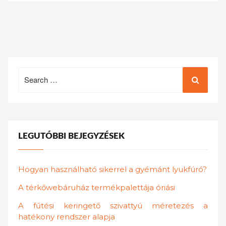
Search
for:
LEGUTÓBBI BEJEGYZÉSEK
Hogyan használható sikerrel a gyémánt lyukfúró?
A térkőwebáruház termékpalettája óriási
A fűtési keringető szivattyú méretezés a
hatékony rendszer alapja