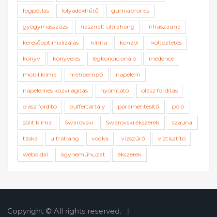
fogpótlás
folyadékhűtő
gumiabroncs
gyógymasszázs
használt ultrahang
infraszauna
keresőoptimalizálás
klíma
konzol
költöztetés
könyv
könyvelés
légkondicionáló
medence
mobil klíma
méhpempő
napelem
napelemes közvilágítás
nyomtató
olasz fordítás
olasz fordító
puffertartály
páramentesítő
póló
split klíma
Swarovski
Swarovski ékszerek
szauna
táska
ultrahang
vodka
vízszűrő
víztisztító
weboldal
ágyneműhuzat
ékszerek
Copyright © All rights reserved.
|