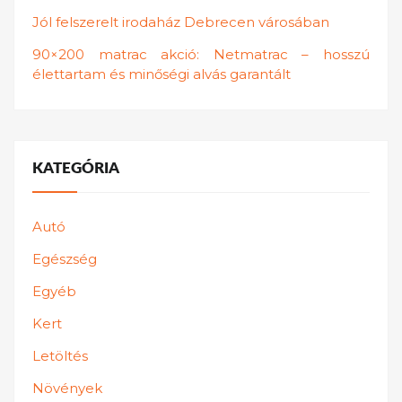
Jól felszerelt irodaház Debrecen városában
90×200 matrac akció: Netmatrac – hosszú
élettartam és minőségi alvás garantált
KATEGÓRIA
Autó
Egészség
Egyéb
Kert
Letöltés
Növények