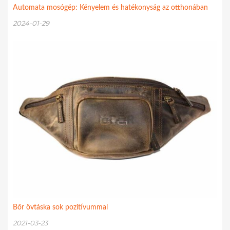
Automata mosógép: Kényelem és hatékonyság az otthonában
2024-01-29
Bőr övtáska sok pozitívummal
2021-03-23