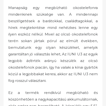
Manapság egy megbízható okostelefonra
mindenkinek szüksége van. A mindennapi
beszélgetések a barátokkal, családtagokkal, a
hírek megtekintése mind nehézkes lenne egy
ilyen eszköz nélkül. Mivel az olcsó okostelefonok
terén sokan jártak pórul az elmúlt években,
bemutatunk egy olyan készüléket, amelyik
garantáltan jó választás lehet, Az IUNI U3 az egyik
legjobb ár/érték arányú készülék az olcsó
okostelefonok piacán, így ha valaki a kínai gyártók
közül a legjobbakat keresi, akkor az IUNI U3 nem
fog rosszul választani.
Ez a termék rendkívül megbízható és
köszönhetően a nagykapacitású akkumulátornak,
akár egész nap használható. A készülék egy 5.5”,