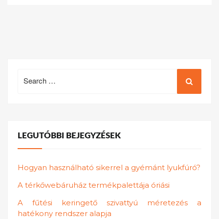
Search
for:
LEGUTÓBBI BEJEGYZÉSEK
Hogyan használható sikerrel a gyémánt lyukfúró?
A térkőwebáruház termékpalettája óriási
A fűtési keringető szivattyú méretezés a
hatékony rendszer alapja