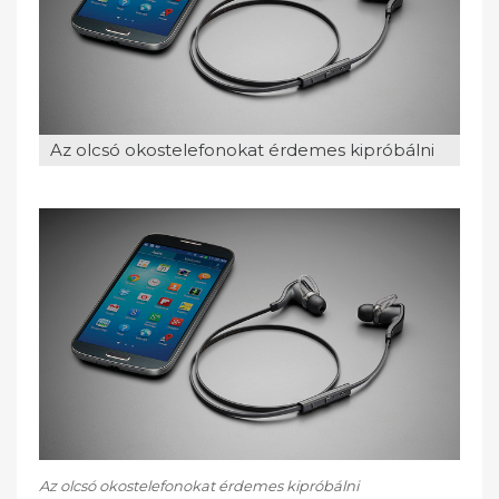
o
n
Az olcsó okostelefonokat érdemes kipróbálni
Az olcsó okostelefonokat érdemes kipróbálni