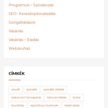
Programok – Szórakozás
SEO- Keresőoptimalizálás
Szolgáltatások
Vásárlás
Vásárlás – Eladás
Webáruház
CÍMKÉK
airsoft
ajándék
ajándék ötletek
babaváró támogatás
bérszámfejtés
bútor
búvóhely
egzotikus növények
eladó lakás