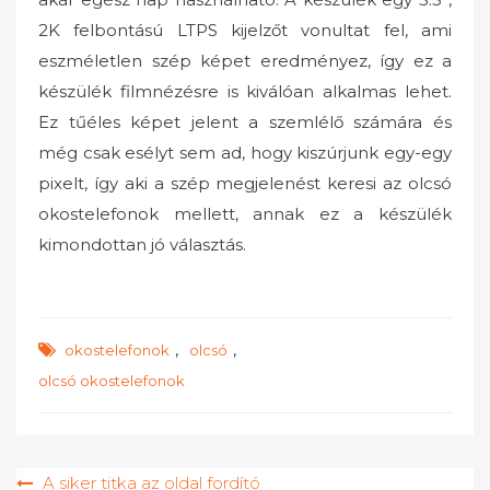
2K felbontású LTPS kijelzőt vonultat fel, ami
eszméletlen szép képet eredményez, így ez a
készülék filmnézésre is kiválóan alkalmas lehet.
Ez tűéles képet jelent a szemlélő számára és
még csak esélyt sem ad, hogy kiszúrjunk egy-egy
pixelt, így aki a szép megjelenést keresi az olcsó
okostelefonok mellett, annak ez a készülék
kimondottan jó választás.
,
,
okostelefonok
olcsó
olcsó okostelefonok
Bejegyzés
A siker titka az oldal fordító