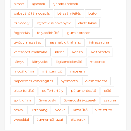
airsoft
ajándék
ajándék ötletek
babaváró támogatás
bérszámfejtés
bútor
búvóhely
egzotikus növények
eladó lakás
fogpótlás
folyadékhűtő
gumiabroncs
gyógymasszázs
használt ultrahang
infraszauna
keresőoptimalizálás
klíma
konzol
költöztetés
könyv
könyvelés
légkondicionáló
medence
mobil klíma
méhpempő
napelem
napelemes közvilágítás
nyomtató
olasz fordítás
olasz fordító
puffertartály
páramentesítő
póló
split klíma
Swarovski
Swarovski ékszerek
szauna
táska
ultrahang
vodka
vízszűrő
víztisztító
weboldal
ágyneműhuzat
ékszerek