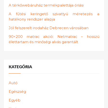
A térkőwebáruház termékpalettája óriási
A fűtési keringető szivattyú méretezés a
hatékony rendszer alapja
Jól felszerelt irodaház Debrecen városában
90×200 matrac akció: Netmatrac – hosszú
élettartam és minőségi alvás garantált
KATEGÓRIA
Autó
Egészség
Egyéb