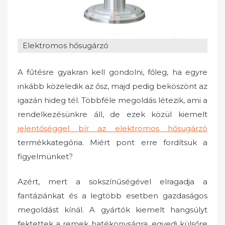
Elektromos hősugárzó
A fűtésre gyakran kell gondolni, főleg, ha egyre
inkább közeledik az ősz, majd pedig beköszönt az
igazán hideg tél. Többféle megoldás létezik, ami a
rendelkezésünkre áll, de ezek közül kiemelt
jelentőséggel bír az elektromos hősugárzó
termékkategória. Miért pont erre fordítsuk a
figyelmünket?
Azért, mert a sokszínűségével elragadja a
fantáziánkat és a legtöbb esetben gazdaságos
megoldást kínál. A gyártók kiemelt hangsúlyt
fektettek a remek hatékonyságra, egyedi külsőre