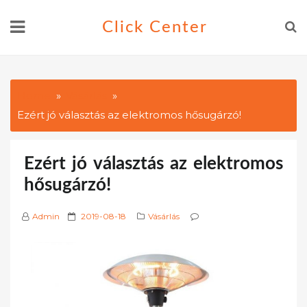
Skip
Click Center
to
content
Home
Vásárlás
Ezért jó választás az elektromos hősugárzó!
Ezért jó választás az elektromos
hősugárzó!
P
Admin
2019-08-18
Vásárlás
o
s
t
e
d