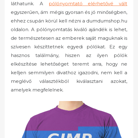
láthatunk. A
pólónyomtató elérhetővé vált
egyszerűen, ám mégis gyorsan és jó minőségben,
ehhez csupán körül kell nézni a dumdumshop.hu
oldalon. A pólónyomtatás kiváló ajándék is lehet,
de természetesen az emberek saját maguknak is
szívesen készíttetnek egyedi pólókat. Ez egy
hasznos találmány, hiszen az ilyen pólók
elkészítése lehetőséget teremt arra, hogy ne
kelljen semmilyen divathoz igazodni, nem kell a
meglévő választékból kiválasztani azokat,
amelyek megfelelnek.