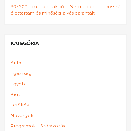
90×200 matrac akció: Netmatrac – hosszú
élettartam és minőségi alvás garantált
KATEGÓRIA
Autó
Egészség
Egyéb
Kert
Letöltés
Növények
Programok – Szórakozás