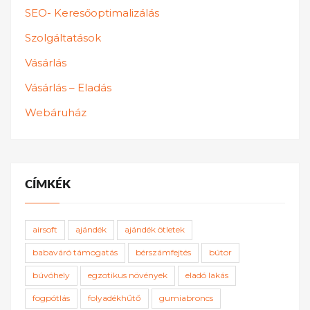
SEO- Keresőoptimalizálás
Szolgáltatások
Vásárlás
Vásárlás – Eladás
Webáruház
CÍMKÉK
airsoft
ajándék
ajándék ötletek
babaváró támogatás
bérszámfejtés
bútor
búvóhely
egzotikus növények
eladó lakás
fogpótlás
folyadékhűtő
gumiabroncs