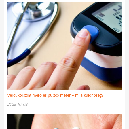
Vércukorszint mérő és pulzoximéter – mi a különbség?
2025-10-03