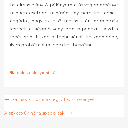
hatalmas előny. A pólónyomtatás végeredménye
minden esetben minőségi, így nem kell amiatt
aggódni, hogy az első mosás után problémák
lesznek a képpel vagy épp repedezni kezd a
fehér szín, hiszen a technikának köszönhetően,
ilyen problémákról nem kell beszélni.
,
póló
pólónyomtatás
Bejegyzés
Pálmák, citrusfélék: egzotikus növények
navigáció
A szivattyúk néha speciálisak