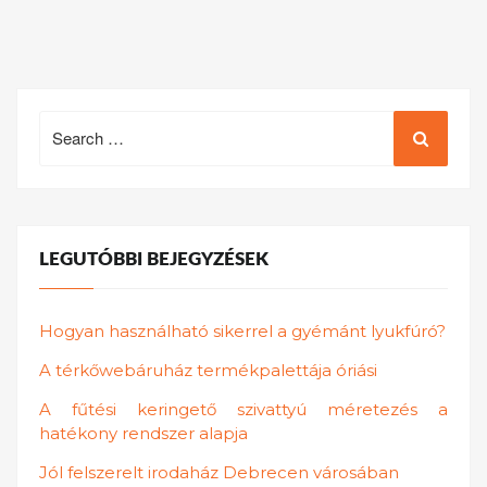
Search
for:
LEGUTÓBBI BEJEGYZÉSEK
Hogyan használható sikerrel a gyémánt lyukfúró?
A térkőwebáruház termékpalettája óriási
A fűtési keringető szivattyú méretezés a
hatékony rendszer alapja
Jól felszerelt irodaház Debrecen városában