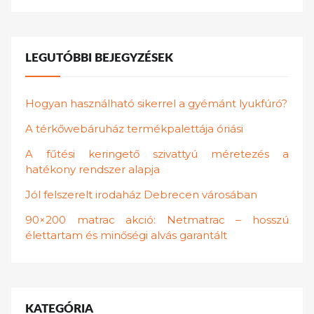
LEGUTÓBBI BEJEGYZÉSEK
Hogyan használható sikerrel a gyémánt lyukfúró?
A térkőwebáruház termékpalettája óriási
A fűtési keringető szivattyú méretezés a
hatékony rendszer alapja
Jól felszerelt irodaház Debrecen városában
90×200 matrac akció: Netmatrac – hosszú
élettartam és minőségi alvás garantált
KATEGÓRIA