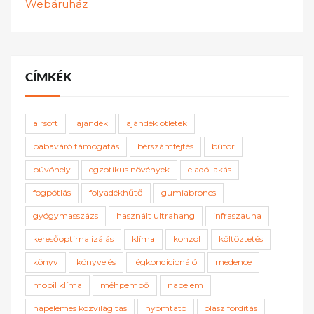
Webáruház
CÍMKÉK
airsoft
ajándék
ajándék ötletek
babaváró támogatás
bérszámfejtés
bútor
búvóhely
egzotikus növények
eladó lakás
fogpótlás
folyadékhűtő
gumiabroncs
gyógymasszázs
használt ultrahang
infraszauna
keresőoptimalizálás
klíma
konzol
költöztetés
könyv
könyvelés
légkondicionáló
medence
mobil klíma
méhpempő
napelem
napelemes közvilágítás
nyomtató
olasz fordítás