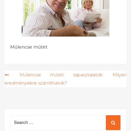
Műlencse műtét
Bejegyzés
Műlencse műtét tapasztalatok: Milyen
eredményekre számíthatok?
navigáció
Search
for: