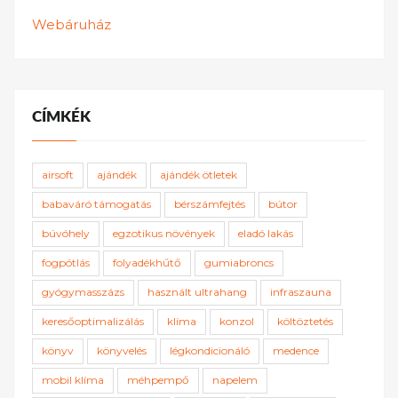
Webáruház
CÍMKÉK
airsoft
ajándék
ajándék ötletek
babaváró támogatás
bérszámfejtés
bútor
búvóhely
egzotikus növények
eladó lakás
fogpótlás
folyadékhűtő
gumiabroncs
gyógymasszázs
használt ultrahang
infraszauna
keresőoptimalizálás
klíma
konzol
költöztetés
könyv
könyvelés
légkondicionáló
medence
mobil klíma
méhpempő
napelem