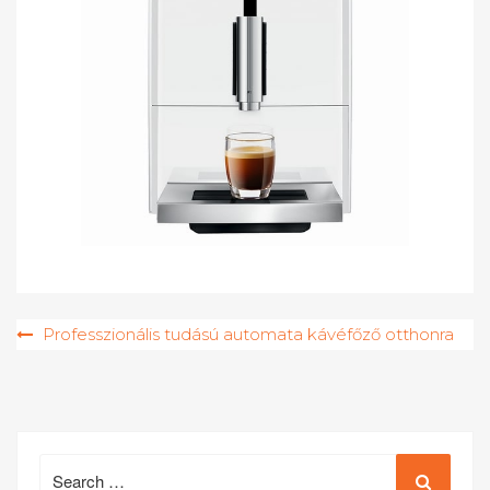
Bejegyzés
Professzionális tudású automata kávéfőző otthonra
navigáció
Search
for: