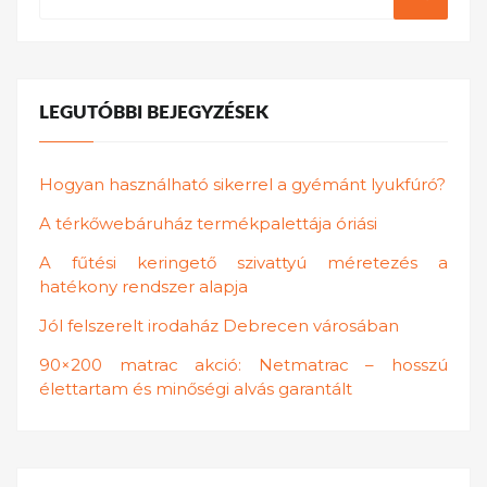
LEGUTÓBBI BEJEGYZÉSEK
Hogyan használható sikerrel a gyémánt lyukfúró?
A térkőwebáruház termékpalettája óriási
A fűtési keringető szivattyú méretezés a
hatékony rendszer alapja
Jól felszerelt irodaház Debrecen városában
90×200 matrac akció: Netmatrac – hosszú
élettartam és minőségi alvás garantált