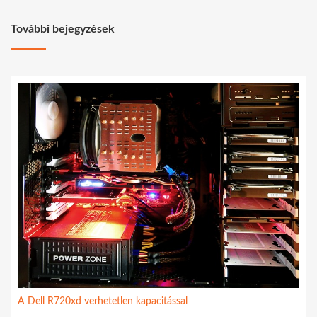
További bejegyzések
A Dell R720xd verhetetlen kapacitással