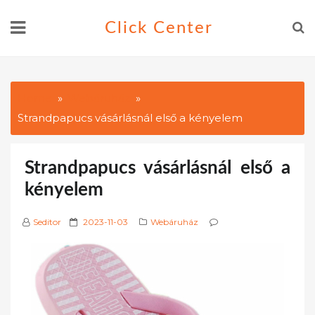
Skip
Click Center
to
content
Home
Webáruház
Strandpapucs vásárlásnál első a kényelem
Strandpapucs vásárlásnál első a
kényelem
P
Seditor
2023-11-03
Webáruház
o
s
t
e
d