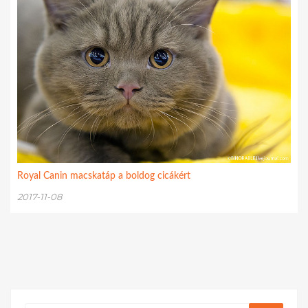
Royal Canin macskatáp a boldog cicákért
2017-11-08