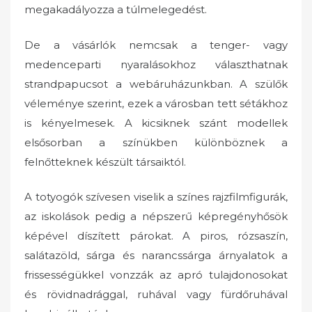
megakadályozza a túlmelegedést.
De a vásárlók nemcsak a tenger- vagy
medenceparti nyaralásokhoz választhatnak
strandpapucsot a webáruházunkban. A szülők
véleménye szerint, ezek a városban tett sétákhoz
is kényelmesek. A kicsiknek szánt modellek
elsősorban a színükben különböznek a
felnőtteknek készült társaiktól.
A totyogók szívesen viselik a színes rajzfilmfigurák,
az iskolások pedig a népszerű képregényhősök
képével díszített párokat. A piros, rózsaszín,
salátazöld, sárga és narancssárga árnyalatok a
frissességükkel vonzzák az apró tulajdonosokat
és rövidnadrággal, ruhával vagy fürdőruhával