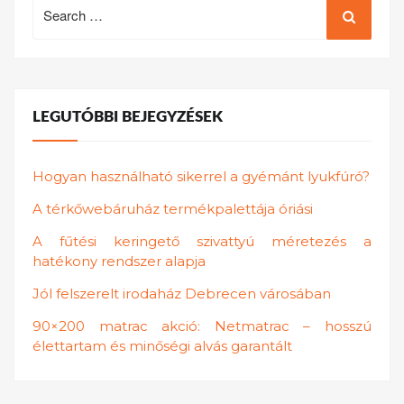
Search
for:
LEGUTÓBBI BEJEGYZÉSEK
Hogyan használható sikerrel a gyémánt lyukfúró?
A térkőwebáruház termékpalettája óriási
A fűtési keringető szivattyú méretezés a
hatékony rendszer alapja
Jól felszerelt irodaház Debrecen városában
90×200 matrac akció: Netmatrac – hosszú
élettartam és minőségi alvás garantált