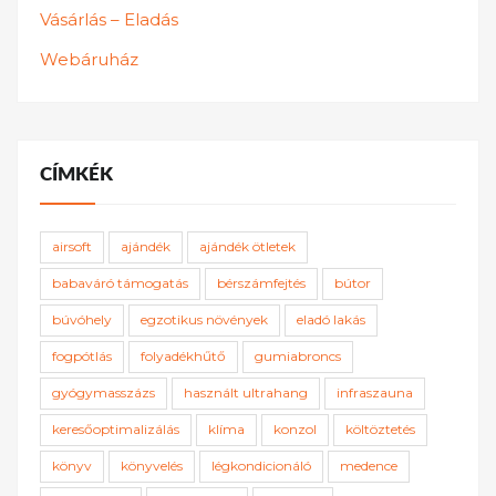
Vásárlás – Eladás
Webáruház
CÍMKÉK
airsoft
ajándék
ajándék ötletek
babaváró támogatás
bérszámfejtés
bútor
búvóhely
egzotikus növények
eladó lakás
fogpótlás
folyadékhűtő
gumiabroncs
gyógymasszázs
használt ultrahang
infraszauna
keresőoptimalizálás
klíma
konzol
költöztetés
könyv
könyvelés
légkondicionáló
medence