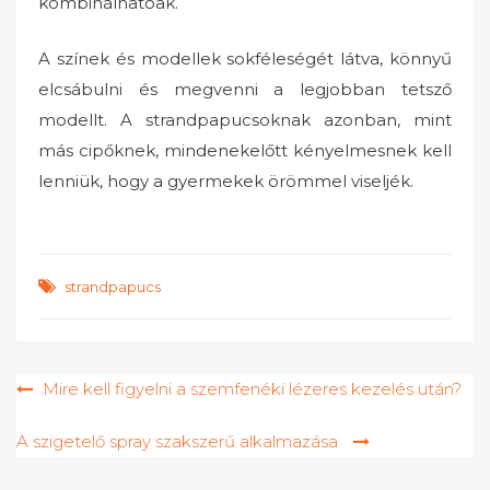
kombinálhatóak.
A színek és modellek sokféleségét látva, könnyű
elcsábulni és megvenni a legjobban tetsző
modellt. A strandpapucsoknak azonban, mint
más cipőknek, mindenekelőtt kényelmesnek kell
lenniük, hogy a gyermekek örömmel viseljék.
strandpapucs
Bejegyzés
Mire kell figyelni a szemfenéki lézeres kezelés után?
navigáció
A szigetelő spray szakszerű alkalmazása