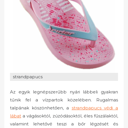
o
n
strandpapucs
Az egyik legnépszerűbb nyári lábbeli gyakran
tűnik fel a vízpartok közelében. Rugalmas
talpának köszönhetően, a
strandpapucs védi a
lábat
a vágásoktól, zúzódásoktól, éles fűszálaktól,
valamint lehetővé teszi a bőr légzését és