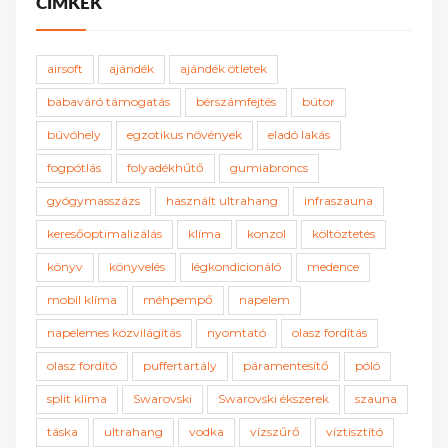
CÍMKÉK
airsoft
ajándék
ajándék ötletek
babaváró támogatás
bérszámfejtés
bútor
búvóhely
egzotikus növények
eladó lakás
fogpótlás
folyadékhűtő
gumiabroncs
gyógymasszázs
használt ultrahang
infraszauna
keresőoptimalizálás
klíma
konzol
költöztetés
könyv
könyvelés
légkondicionáló
medence
mobil klíma
méhpempő
napelem
napelemes közvilágítás
nyomtató
olasz fordítás
olasz fordító
puffertartály
páramentesítő
póló
split klíma
Swarovski
Swarovski ékszerek
szauna
táska
ultrahang
vodka
vízszűrő
víztisztító