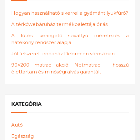
Hogyan használható sikerrel a gyémánt lyukfúró?
A térkőwebáruház termékpalettája óriási
A fűtési keringető szivattyú méretezés a
hatékony rendszer alapja
Jól felszerelt irodaház Debrecen városában
90×200 matrac akció: Netmatrac – hosszú
élettartam és minőségi alvás garantált
KATEGÓRIA
Autó
Egészség