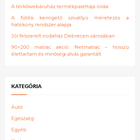
A térkőwebáruház termékpalettája óriási
A fűtési keringető szivattyú méretezés a
hatékony rendszer alapja
Jól felszerelt irodaház Debrecen városában
90×200 matrac akció: Netmatrac – hosszú
élettartam és minőségi alvás garantált
KATEGÓRIA
Autó
Egészség
Egyéb