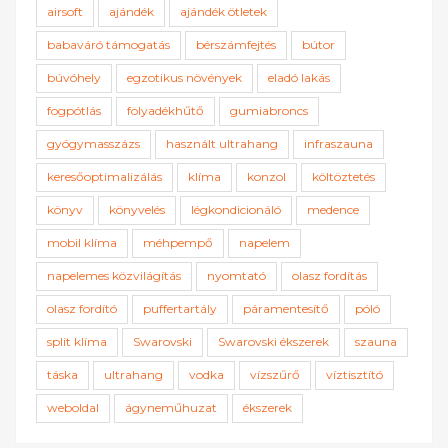
airsoft
ajándék
ajándék ötletek
babaváró támogatás
bérszámfejtés
bútor
búvóhely
egzotikus növények
eladó lakás
fogpótlás
folyadékhűtő
gumiabroncs
gyógymasszázs
használt ultrahang
infraszauna
keresőoptimalizálás
klíma
konzol
költöztetés
könyv
könyvelés
légkondicionáló
medence
mobil klíma
méhpempő
napelem
napelemes közvilágítás
nyomtató
olasz fordítás
olasz fordító
puffertartály
páramentesítő
póló
split klíma
Swarovski
Swarovski ékszerek
szauna
táska
ultrahang
vodka
vízszűrő
víztisztító
weboldal
ágyneműhuzat
ékszerek