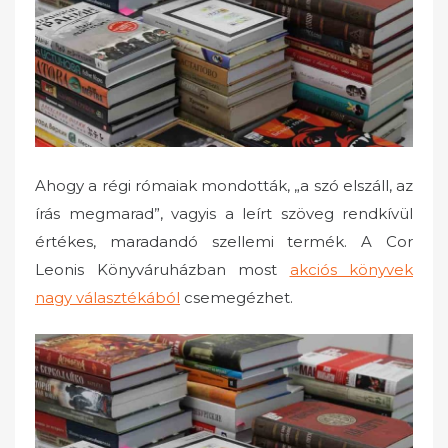
o
n
Ahogy a régi rómaiak mondották, „a szó elszáll, az
írás megmarad”, vagyis a leírt szöveg rendkívül
értékes, maradandó szellemi termék. A Cor
Leonis Könyváruházban most
akciós könyvek
nagy választékából
csemegézhet.