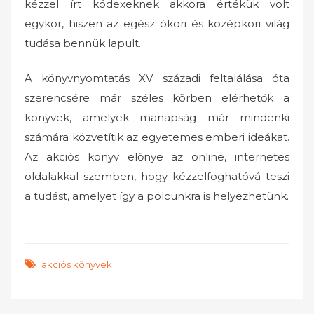
kézzel írt kódexeknek akkora értékük volt
egykor, hiszen az egész ókori és középkori világ
tudása bennük lapult.
A könyvnyomtatás XV. századi feltalálása óta
szerencsére már széles körben elérhetők a
könyvek, amelyek manapság már mindenki
számára közvetítik az egyetemes emberi ideákat.
Az akciós könyv előnye az online, internetes
oldalakkal szemben, hogy kézzelfoghatóvá teszi
a tudást, amelyet így a polcunkra is helyezhetünk.
akciós könyvek