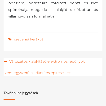
benzinre, bérletekre fordított pénzt és időt
spórolhatja meg, de az alakját is célzottan és
villámgyorsan formálhatja.
csepel női kerékpár
Bejegyzés
Változatos kialakítású elektromos redőnyök
navigáció
Nem egyszerű a kőkerítés építése
További bejegyzések