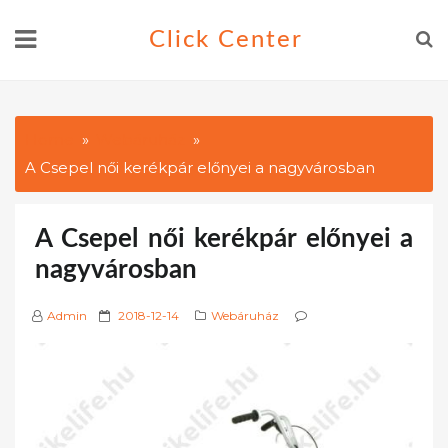
Skip
Click Center
to
content
Home
Webáruház
A Csepel női kerékpár előnyei a nagyvárosban
A Csepel női kerékpár előnyei a
nagyvárosban
P
Admin
2018-12-14
Webáruház
o
s
t
e
d