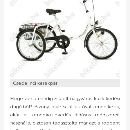
o
n
Csepel női kerékpár
Elege van a mindig zsúfolt nagyváros közlekedési
dugóiból? Bizony, akár saját autóval rendelkezik,
akár a tömegközlekedés áldásos módszereit
használja, biztosan tapasztalta már azt a roppant