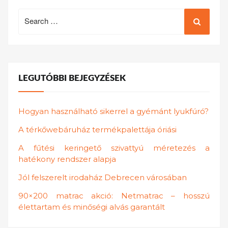
Search
for:
LEGUTÓBBI BEJEGYZÉSEK
Hogyan használható sikerrel a gyémánt lyukfúró?
A térkőwebáruház termékpalettája óriási
A fűtési keringető szivattyú méretezés a
hatékony rendszer alapja
Jól felszerelt irodaház Debrecen városában
90×200 matrac akció: Netmatrac – hosszú
élettartam és minőségi alvás garantált