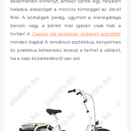
kellemetlen élményt, amikor szinte egy helyben
haladva araszolgat a morcos tömeggel az úticél
felé. A költségek pedig, úgymint a méregdrága
benzin vagy a bérlet már igazán csak hab a
tortán! A
Csepel női kerékpár gyógyírt jelenthet
minden bajára! A rendkívül esztétikus, kényelmes
és praktikus kétkerekű leveszi a terhet a válláról,
ha a napi közlekedésről van szó.