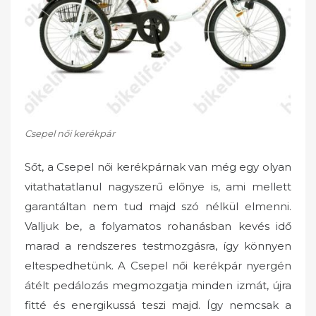
Csepel női kerékpár
Sőt, a Csepel női kerékpárnak van még egy olyan
vitathatatlanul nagyszerű előnye is, ami mellett
garantáltan nem tud majd szó nélkül elmenni.
Valljuk be, a folyamatos rohanásban kevés idő
marad a rendszeres testmozgásra, így könnyen
eltespedhetünk. A Csepel női kerékpár nyergén
átélt pedálozás megmozgatja minden izmát, újra
fitté és energikussá teszi majd. Így nemcsak a