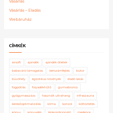
Vásárlás
Vásárlás – Eladás
Webáruház
CÍMKÉK
airsoft
ajándék
ajándék ötletek
babaváró támogatás
bérszámfejtés
bútor
búvóhely
egzotikus növények
eladó lakás
fogpótlás
folyadékhűtő
gumiabroncs
gyógymasszázs
használt ultrahang
infraszauna
keresőoptimalizálás
klíma
konzol
költöztetés
könyv
könyvelés
légkondicionáló
medence