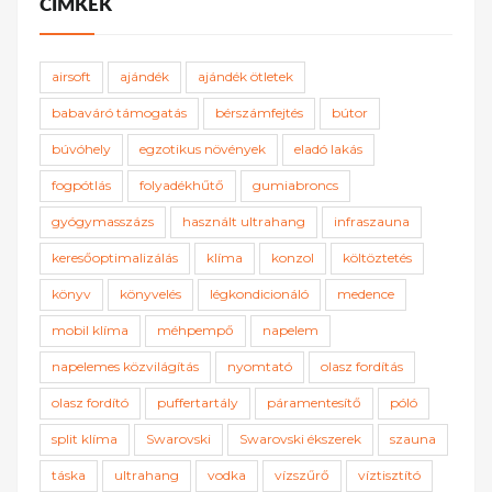
CÍMKÉK
airsoft
ajándék
ajándék ötletek
babaváró támogatás
bérszámfejtés
bútor
búvóhely
egzotikus növények
eladó lakás
fogpótlás
folyadékhűtő
gumiabroncs
gyógymasszázs
használt ultrahang
infraszauna
keresőoptimalizálás
klíma
konzol
költöztetés
könyv
könyvelés
légkondicionáló
medence
mobil klíma
méhpempő
napelem
napelemes közvilágítás
nyomtató
olasz fordítás
olasz fordító
puffertartály
páramentesítő
póló
split klíma
Swarovski
Swarovski ékszerek
szauna
táska
ultrahang
vodka
vízszűrő
víztisztító