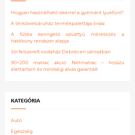
Hogyan használható sikerrel a gyémánt lyukfúró?
A térkőwebáruház termékpalettája óriási
A fűtési keringető szivattyú méretezés a
hatékony rendszer alapja
Jól felszerelt irodaház Debrecen városában
90×200 matrac akció: Netmatrac – hosszú
élettartam és minőségi alvás garantált
KATEGÓRIA
Autó
Egészség