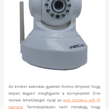
o
n
Az ember számára, gyakran fontos tényező, hogy
képes legyen megfigyelni a környezetét. Erre
remek lehetőséget nyújt az
első osztályú wifi IP
kamera
. Természetesen nem mindegy, hogy