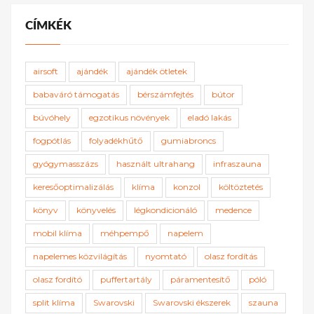
CÍMKÉK
airsoft
ajándék
ajándék ötletek
babaváró támogatás
bérszámfejtés
bútor
búvóhely
egzotikus növények
eladó lakás
fogpótlás
folyadékhűtő
gumiabroncs
gyógymasszázs
használt ultrahang
infraszauna
keresőoptimalizálás
klíma
konzol
költöztetés
könyv
könyvelés
légkondicionáló
medence
mobil klíma
méhpempő
napelem
napelemes közvilágítás
nyomtató
olasz fordítás
olasz fordító
puffertartály
páramentesítő
póló
split klíma
Swarovski
Swarovski ékszerek
szauna