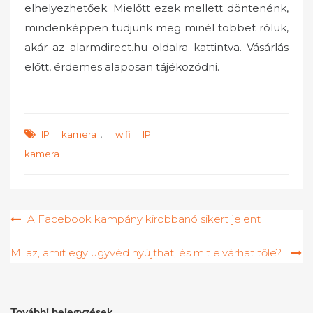
elhelyezhetőek. Mielőtt ezek mellett döntenénk,
mindenképpen tudjunk meg minél többet róluk,
akár az alarmdirect.hu oldalra kattintva. Vásárlás
előtt, érdemes alaposan tájékozódni.
,
IP kamera
wifi IP
kamera
Bejegyzés
A Facebook kampány kirobbanó sikert jelent
navigáció
Mi az, amit egy ügyvéd nyújthat, és mit elvárhat tőle?
További bejegyzések