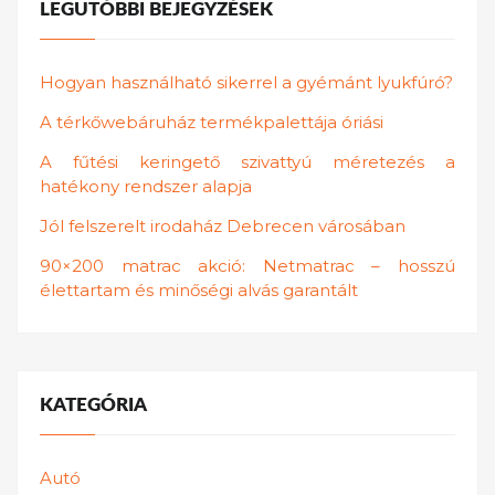
LEGUTÓBBI BEJEGYZÉSEK
Hogyan használható sikerrel a gyémánt lyukfúró?
A térkőwebáruház termékpalettája óriási
A fűtési keringető szivattyú méretezés a
hatékony rendszer alapja
Jól felszerelt irodaház Debrecen városában
90×200 matrac akció: Netmatrac – hosszú
élettartam és minőségi alvás garantált
KATEGÓRIA
Autó