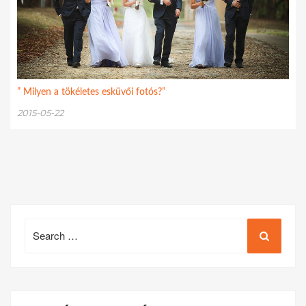
” Milyen a tökéletes esküvői fotós?”
2015-05-22
Search
for: