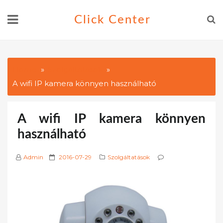
Skip
Click Center
to
content
Home
Szolgáltatások
A wifi IP kamera könnyen használható
A wifi IP kamera könnyen
használható
P
Admin
2016-07-29
Szolgáltatások
o
s
t
e
d