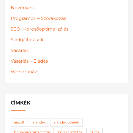
Növények
Programok – Szórakozás
SEO- Keresőoptimalizálás
Szolgáltatások
Vásárlás
Vásárlás – Eladás
Webáruház
CÍMKÉK
airsoft
ajándék
ajándék ötletek
babaváró támogatás
bérszámfejtés
bútor