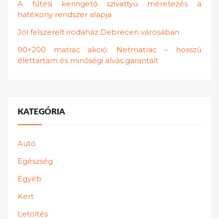
A fűtési keringető szivattyú méretezés a
hatékony rendszer alapja
Jól felszerelt irodaház Debrecen városában
90×200 matrac akció: Netmatrac – hosszú
élettartam és minőségi alvás garantált
KATEGÓRIA
Autó
Egészség
Egyéb
Kert
Letöltés