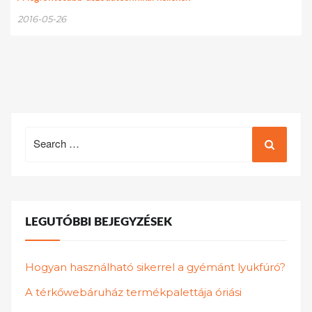
2016-05-26
Search
for:
LEGUTÓBBI BEJEGYZÉSEK
Hogyan használható sikerrel a gyémánt lyukfúró?
A térkőwebáruház termékpalettája óriási