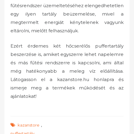
fűtésrendszer üzemeltetéséhez elengedhetetlen
egy ilyen tartály beüzemelése, mivel a
megtermelt energiát kénytelenek vagyunk
eltárolni, mielőtt felhasználjuk.
Ezért érdemes két hőcserélős puffertartály
beszerzése is, amiket egyszerre lehet napelemre
és más fűtési rendszerre is kapcsolni, ami által
még hatékonyabb a meleg víz előállítása.
Látogasson el a kazanstore.hu honlapra és
ismerje meg a termékek működését és az
ajánlatokat!
,
kazanstore
puffertartály