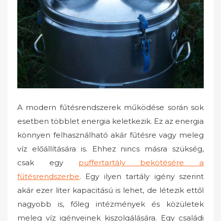
o
n
A modern fűtésrendszerek működése során sok
esetben többlet energia keletkezik. Ez az energia
könnyen felhasználható akár fűtésre vagy meleg
víz előállítására is. Ehhez nincs másra szükség,
csak egy
puffertartály bekötésére a
fűtésrendszerbe
. Egy ilyen tartály igény szerint
akár ezer liter kapacitású is lehet, de létezik ettől
nagyobb is, főleg intézmények és közületek
meleg víz igényeinek kiszolgálására. Egy családi