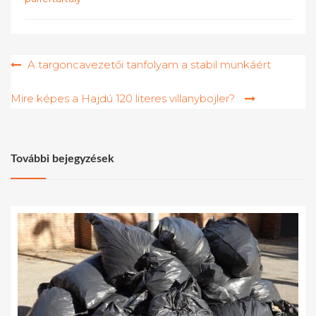
Bejegyzés
A targoncavezetői tanfolyam a stabil munkáért
navigáció
Mire képes a Hajdú 120 literes villanybojler?
További bejegyzések