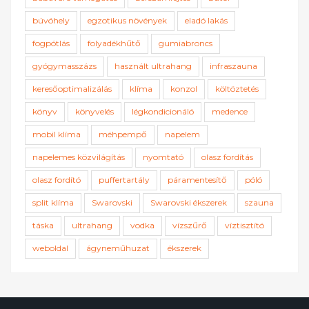
búvóhely
egzotikus növények
eladó lakás
fogpótlás
folyadékhűtő
gumiabroncs
gyógymasszázs
használt ultrahang
infraszauna
keresőoptimalizálás
klíma
konzol
költöztetés
könyv
könyvelés
légkondicionáló
medence
mobil klíma
méhpempő
napelem
napelemes közvilágítás
nyomtató
olasz fordítás
olasz fordító
puffertartály
páramentesítő
póló
split klíma
Swarovski
Swarovski ékszerek
szauna
táska
ultrahang
vodka
vízszűrő
víztisztító
weboldal
ágyneműhuzat
ékszerek