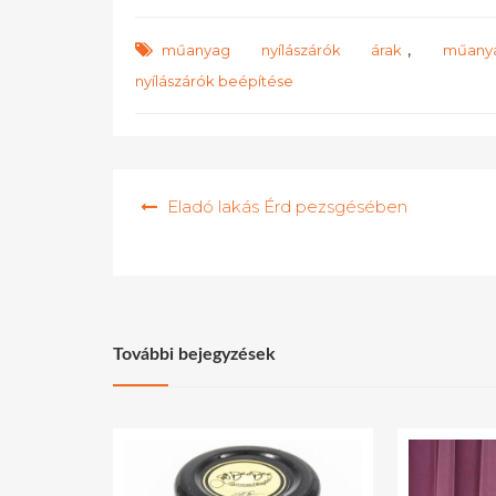
,
műanyag nyílászárók árak
műany
nyílászárók beépítése
Bejegyzés
Eladó lakás Érd pezsgésében
navigáció
További bejegyzések