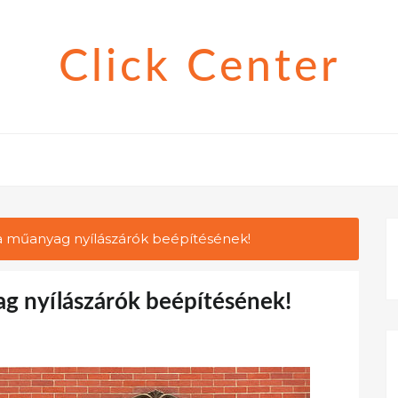
Click Center
a műanyag nyílászárók beépítésének!
g nyílászárók beépítésének!