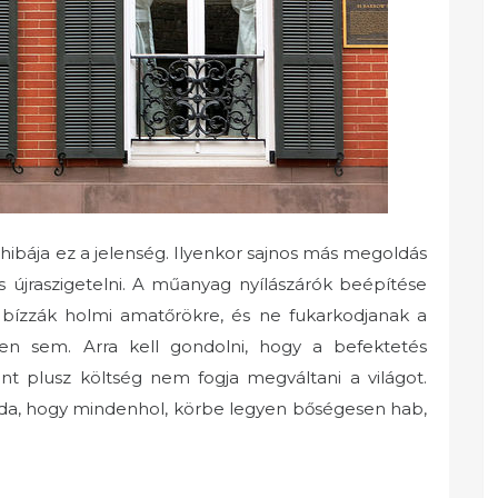
 hibája ez a jelenség. Ilyenkor sajnos más megoldás
és újraszigetelni. A műanyag nyílászárók beépítése
bízzák holmi amatőrökre, és ne fukarkodjanak a
n sem. Arra kell gondolni, hogy a befektetés
int plusz költség nem fogja megváltani a világot.
n oda, hogy mindenhol, körbe legyen bőségesen hab,