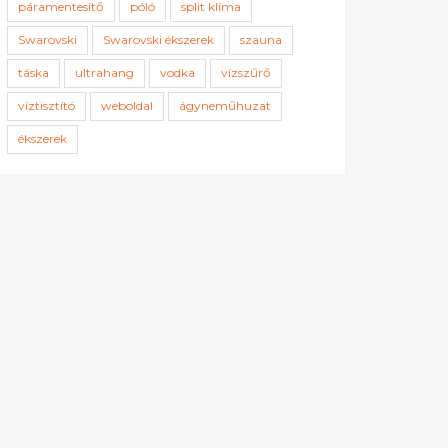
páramentesítő
póló
split klíma
Swarovski
Swarovski ékszerek
szauna
táska
ultrahang
vodka
vízszűrő
víztisztító
weboldal
ágyneműhuzat
ékszerek