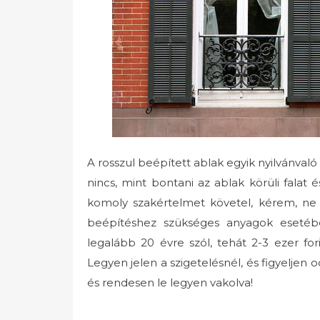
A rosszul beépített ablak egyik nyilvánvaló
nincs, mint bontani az ablak körüli falat 
komoly szakértelmet követel, kérem, ne 
beépítéshez szükséges anyagok esetébe
legalább 20 évre szól, tehát 2-3 ezer for
Legyen jelen a szigetelésnél, és figyelje
és rendesen le legyen vakolva!