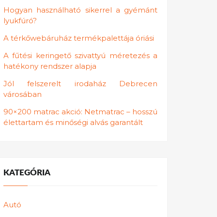
Hogyan használható sikerrel a gyémánt
lyukfúró?
A térkőwebáruház termékpalettája óriási
A fűtési keringető szivattyú méretezés a
hatékony rendszer alapja
Jól felszerelt irodaház Debrecen
városában
90×200 matrac akció: Netmatrac – hosszú
élettartam és minőségi alvás garantált
KATEGÓRIA
Autó