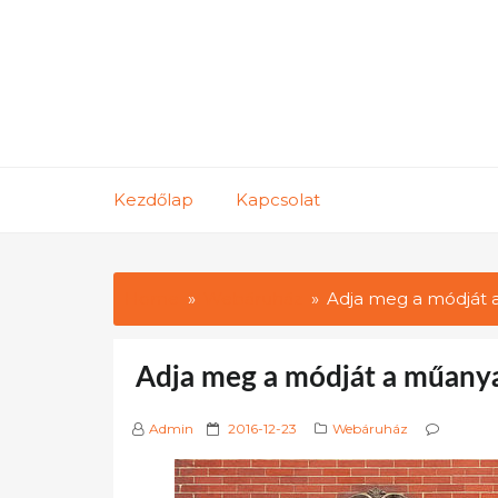
Skip
to
content
Kezdőlap
Kapcsolat
Home
Webáruház
Adja meg a módját 
Adja meg a módját a műanya
P
Admin
2016-12-23
Webáruház
o
s