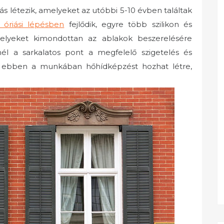
s létezik, amelyeket az utóbbi 5-10 évben találtak
 óriási lépésben
fejlődik, egyre több szilikon és
elyeket kimondottan az ablakok beszerelésére
él a sarkalatos pont a megfelelő szigetelés és
ba ebben a munkában hőhídképzést hozhat létre,