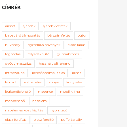
CÍMKÉK
airsoft
ajándék
ajándék ötletek
babaváró támogatás
bérszámfejtés
bútor
búvóhely
egzotikus növények
eladó lakás
fogpótlás
folyadékhűtő
gumiabroncs
gyógymasszázs
használt ultrahang
infraszauna
keresőoptimalizálás
klíma
konzol
költöztetés
könyv
könyvelés
légkondicionáló
medence
mobil klíma
méhpempő
napelem
napelemes közvilágítás
nyomtató
olasz fordítás
olasz fordító
puffertartály