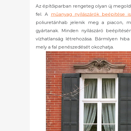
Az építőiparban rengeteg olyan új megoldá
fel. A
műanyag nyílászárók beépítése is
poliuretánhab jelenik meg a piacon, m
gyártanak. Minden nyílászáró beépítésén
vízhatlanság létrehozása. Bármilyen hi
mely a fal penészedését okozhatja.