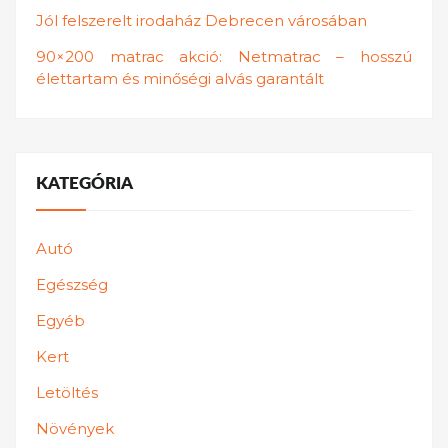
Jól felszerelt irodaház Debrecen városában
90×200 matrac akció: Netmatrac – hosszú
élettartam és minőségi alvás garantált
KATEGÓRIA
Autó
Egészség
Egyéb
Kert
Letöltés
Növények