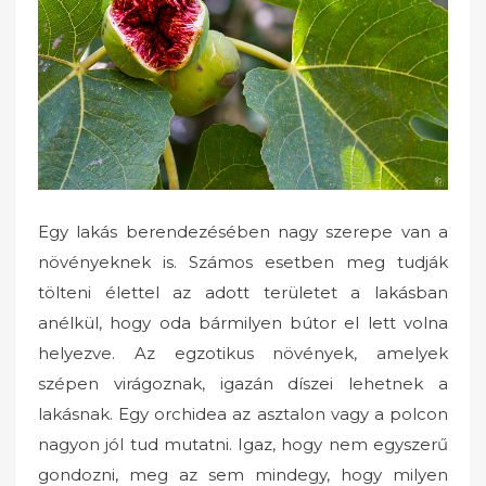
d
o
n
Egy lakás berendezésében nagy szerepe van a
növényeknek is. Számos esetben meg tudják
tölteni élettel az adott területet a lakásban
anélkül, hogy oda bármilyen bútor el lett volna
helyezve. Az egzotikus növények, amelyek
szépen virágoznak, igazán díszei lehetnek a
lakásnak. Egy orchidea az asztalon vagy a polcon
nagyon jól tud mutatni. Igaz, hogy nem egyszerű
gondozni, meg az sem mindegy, hogy milyen