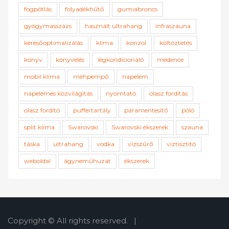
fogpótlás
folyadékhűtő
gumiabroncs
gyógymasszázs
használt ultrahang
infraszauna
keresőoptimalizálás
klíma
konzol
költöztetés
könyv
könyvelés
légkondicionáló
medence
mobil klíma
méhpempő
napelem
napelemes közvilágítás
nyomtató
olasz fordítás
olasz fordító
puffertartály
páramentesítő
póló
split klíma
Swarovski
Swarovski ékszerek
szauna
táska
ultrahang
vodka
vízszűrő
víztisztító
weboldal
ágyneműhuzat
ékszerek
Copyright © All rights reserved.
|