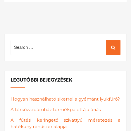
Search
for:
LEGUTÓBBI BEJEGYZÉSEK
Hogyan használható sikerrel a gyémánt lyukfúró?
A térkőwebáruház termékpalettája óriási
A fűtési keringető szivattyú méretezés a
hatékony rendszer alapja