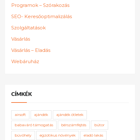
Programok – Szórakozás
SEO- Keresőoptimalizálás
Szolgáltatások
Vásárlás
Vásárlás – Eladás
Webáruház
CÍMKÉK
airsoft
ajándék
ajándék ötletek
babaváró támogatás
bérszámfejtés
bútor
búvóhely
egzotikus növények
eladó lakás