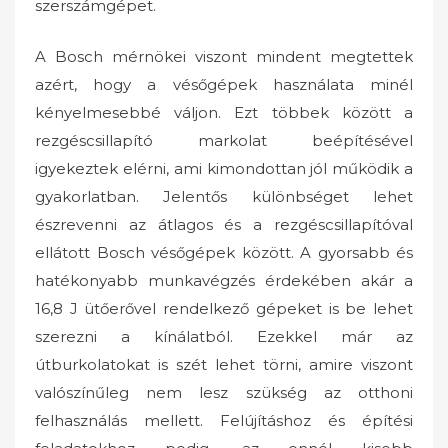
szerszámgépet.
A Bosch mérnökei viszont mindent megtettek
azért, hogy a vésőgépek használata minél
kényelmesebbé váljon. Ezt többek között a
rezgéscsillapító markolat beépítésével
igyekeztek elérni, ami kimondottan jól működik a
gyakorlatban. Jelentős különbséget lehet
észrevenni az átlagos és a rezgéscsillapítóval
ellátott Bosch vésőgépek között. A gyorsabb és
hatékonyabb munkavégzés érdekében akár a
16,8 J ütőerővel rendelkező gépeket is be lehet
szerezni a kínálatból. Ezekkel már az
útburkolatokat is szét lehet törni, amire viszont
valószínűleg nem lesz szükség az otthoni
felhasználás mellett. Felújításhoz és építési