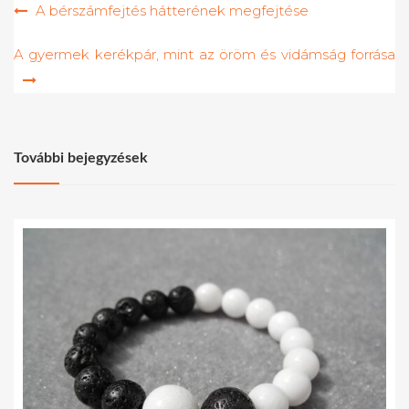
Bejegyzés
A bérszámfejtés hátterének megfejtése
navigáció
A gyermek kerékpár, mint az öröm és vidámság forrása
További bejegyzések