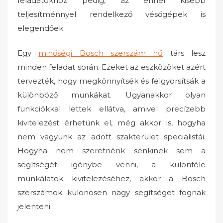
feladatokhoz pedig, az ennél kisebb
teljesítménnyel rendelkező vésőgépek is
elegendőek.
Egy
minőségi Bosch szerszám hű
társ lesz
minden feladat során.
Ezeket az eszközöket azért
tervezték, hogy megkönnyítsék és felgyorsítsák a
különböző munkákat. Ugyanakkor olyan
funkciókkal lettek ellátva, amivel precízebb
kivitelezést érhetünk el, még akkor is, hogyha
nem vagyunk az adott szakterület specialistái.
Hogyha nem szeretnénk senkinek sem a
segítségét igénybe venni, a különféle
munkálatok kivitelezéséhez, akkor a Bosch
szerszámok különösen nagy segítséget fognak
jelenteni.