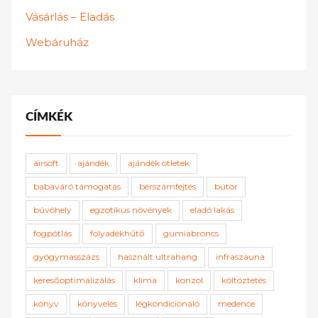
Vásárlás – Eladás
Webáruház
CÍMKÉK
airsoft
ajándék
ajándék ötletek
babaváró támogatás
bérszámfejtés
bútor
búvóhely
egzotikus növények
eladó lakás
fogpótlás
folyadékhűtő
gumiabroncs
gyógymasszázs
használt ultrahang
infraszauna
keresőoptimalizálás
klíma
konzol
költöztetés
könyv
könyvelés
légkondicionáló
medence