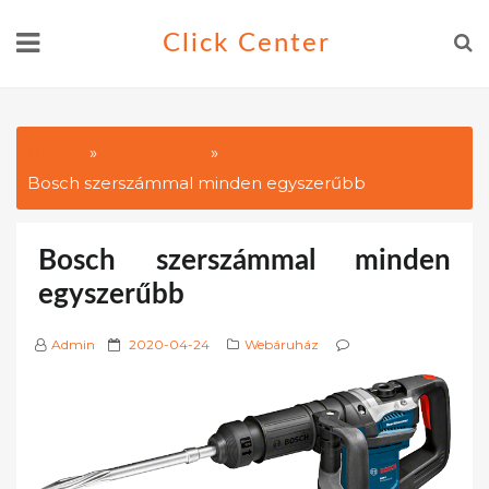
Skip
Click Center
to
content
Home
Webáruház
Bosch szerszámmal minden egyszerűbb
Bosch szerszámmal minden
egyszerűbb
P
Admin
2020-04-24
Webáruház
o
s
t
e
d