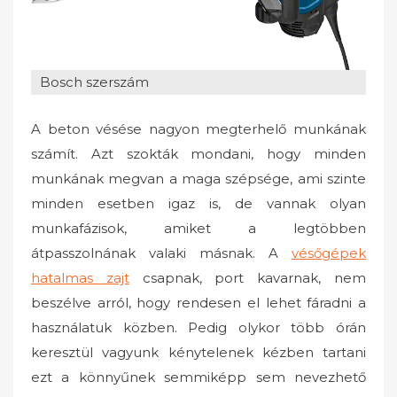
o
n
Bosch szerszám
A beton vésése nagyon megterhelő munkának
számít. Azt szokták mondani, hogy minden
munkának megvan a maga szépsége, ami szinte
minden esetben igaz is, de vannak olyan
munkafázisok, amiket a legtöbben
átpasszolnának valaki másnak. A
vésőgépek
hatalmas zajt
csapnak, port kavarnak, nem
beszélve arról, hogy rendesen el lehet fáradni a
használatuk közben. Pedig olykor több órán
keresztül vagyunk kénytelenek kézben tartani
ezt a könnyűnek semmiképp sem nevezhető