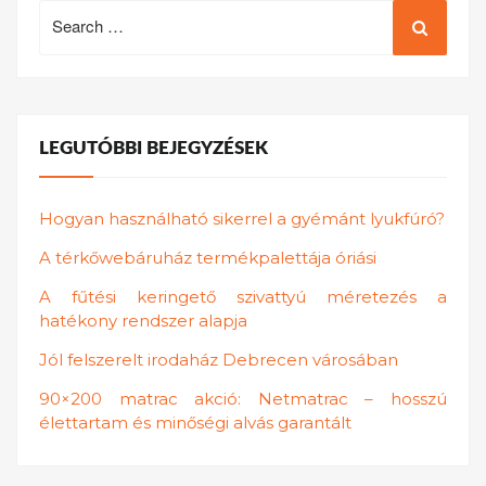
Search
for:
LEGUTÓBBI BEJEGYZÉSEK
Hogyan használható sikerrel a gyémánt lyukfúró?
A térkőwebáruház termékpalettája óriási
A fűtési keringető szivattyú méretezés a
hatékony rendszer alapja
Jól felszerelt irodaház Debrecen városában
90×200 matrac akció: Netmatrac – hosszú
élettartam és minőségi alvás garantált