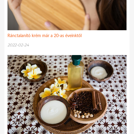
Ránctalanító krém már a 20-as éveinktől
2022-02-24