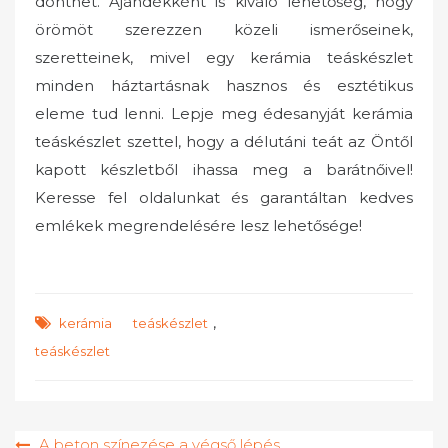
dönthet. Ajándékként is kiváló lehetőség, hogy
örömöt szerezzen közeli ismerőseinek,
szeretteinek, mivel egy kerámia teáskészlet
minden háztartásnak hasznos és esztétikus
eleme tud lenni. Lepje meg édesanyját kerámia
teáskészlet szettel, hogy a délutáni teát az Öntől
kapott készletből ihassa meg a barátnőivel!
Keresse fel oldalunkat és garantáltan kedves
emlékek megrendelésére lesz lehetősége!
,
kerámia teáskészlet
teáskészlet
Bejegyzés
A beton színezése a végső lépés