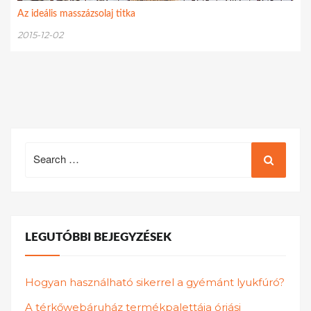
Az ideális masszázsolaj titka
2015-12-02
Search
for:
LEGUTÓBBI BEJEGYZÉSEK
Hogyan használható sikerrel a gyémánt lyukfúró?
A térkőwebáruház termékpalettája óriási