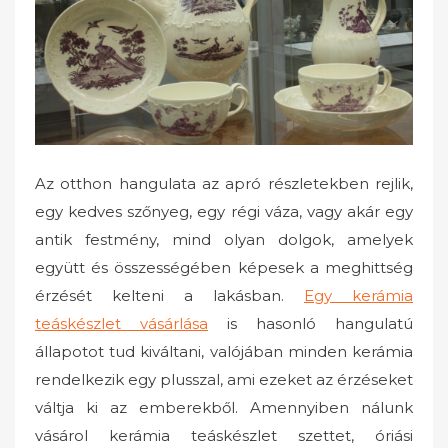
o
n
Az otthon hangulata az apró részletekben rejlik,
egy kedves szőnyeg, egy régi váza, vagy akár egy
antik festmény, mind olyan dolgok, amelyek
együtt és összességében képesek a meghittség
érzését kelteni a lakásban.
Egy kerámia
teáskészlet vásárlása
is hasonló hangulatú
állapotot tud kiváltani, valójában minden kerámia
rendelkezik egy plusszal, ami ezeket az érzéseket
váltja ki az emberekből. Amennyiben nálunk
vásárol kerámia teáskészlet szettet, óriási