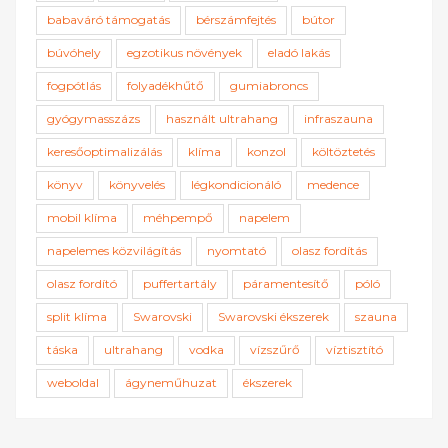
babaváró támogatás
bérszámfejtés
bútor
búvóhely
egzotikus növények
eladó lakás
fogpótlás
folyadékhűtő
gumiabroncs
gyógymasszázs
használt ultrahang
infraszauna
keresőoptimalizálás
klíma
konzol
költöztetés
könyv
könyvelés
légkondicionáló
medence
mobil klíma
méhpempő
napelem
napelemes közvilágítás
nyomtató
olasz fordítás
olasz fordító
puffertartály
páramentesítő
póló
split klíma
Swarovski
Swarovski ékszerek
szauna
táska
ultrahang
vodka
vízszűrő
víztisztító
weboldal
ágyneműhuzat
ékszerek