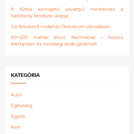
A fűtési keringető szivattyú méretezés a
hatékony rendszer alapja
Jól felszerelt irodaház Debrecen városában
90×200 matrac akció: Netmatrac – hosszú
élettartam és minőségi alvás garantált
KATEGÓRIA
Autó
Egészség
Egyéb
Kert