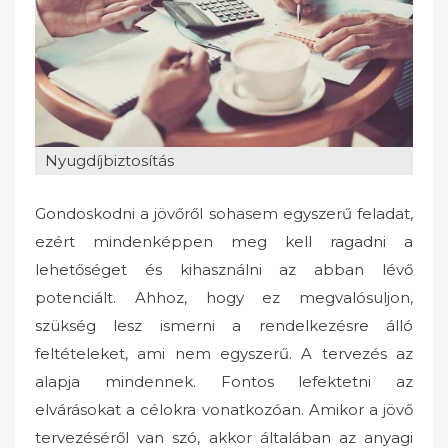
o
n
Nyugdíjbiztosítás
Gondoskodni a jövőről sohasem egyszerű feladat,
ezért mindenképpen meg kell ragadni a
lehetőséget és kihasználni az abban lévő
potenciált. Ahhoz, hogy ez megvalósuljon,
szükség lesz ismerni a rendelkezésre álló
feltételeket, ami nem egyszerű. A tervezés az
alapja mindennek. Fontos lefektetni az
elvárásokat a célokra vonatkozóan. Amikor a jövő
tervezéséről van szó, akkor általában az anyagi