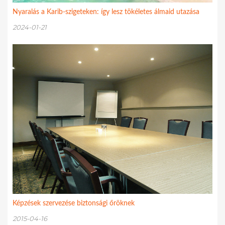
Nyaralás a Karib-szigeteken: így lesz tökéletes álmaid utazása
2024-01-21
Képzések szervezése biztonsági őröknek
2015-04-16