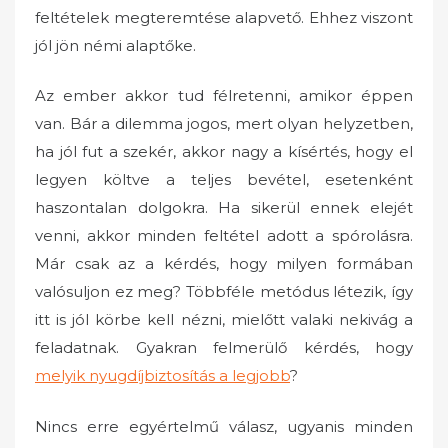
feltételek megteremtése alapvető. Ehhez viszont
jól jön némi alaptőke.
Az ember akkor tud félretenni, amikor éppen
van. Bár a dilemma jogos, mert olyan helyzetben,
ha jól fut a szekér, akkor nagy a kísértés, hogy el
legyen költve a teljes bevétel, esetenként
haszontalan dolgokra. Ha sikerül ennek elejét
venni, akkor minden feltétel adott a spórolásra.
Már csak az a kérdés, hogy milyen formában
valósuljon ez meg? Többféle metódus létezik, így
itt is jól körbe kell nézni, mielőtt valaki nekivág a
feladatnak. Gyakran felmerülő kérdés, hogy
melyik nyugdíjbiztosítás a legjobb
?
Nincs erre egyértelmű válasz, ugyanis minden