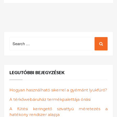
Search
for:
LEGUTÓBBI BEJEGYZÉSEK
Hogyan használható sikerrel a gyémánt lyukfúró?
A térkőwebáruház termékpalettája óriási
A fűtési keringető szivattyú méretezés a
hatékony rendszer alapja