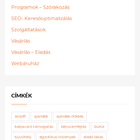
Programok – Szórakozás
SEO- Keresőoptimalizálás
Szolgáltatások
Vásárlás
Vásárlás – Eladás
Webáruház
CÍMKÉK
airsoft
ajándék
ajándék ötletek
babaváró támogatás
bérszámfejtés
bútor
búvóhely
egzotikus növények
eladó lakás