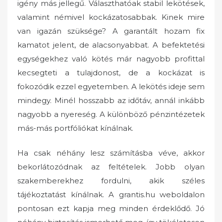
igény más jellegű. Választhatóak stabil lekötések,
valamint némivel kockázatosabbak. Kinek mire
van igazán szüksége? A garantált hozam fix
kamatot jelent, de alacsonyabbat. A befektetési
egységekhez való kötés már nagyobb profittal
kecsegteti a tulajdonost, de a kockázat is
fokozódik ezzel egyetemben. A lekötés ideje sem
mindegy. Minél hosszabb az időtáv, annál inkább
nagyobb a nyereség. A különböző pénzintézetek
más-más portfóliókat kínálnak.
Ha csak néhány lesz számításba véve, akkor
bekorlátozódnak az feltételek. Jobb olyan
szakemberekhez fordulni, akik széles
tájékoztatást kínálnak. A grantis.hu weboldalon
pontosan ezt kapja meg minden érdeklődő. Jó