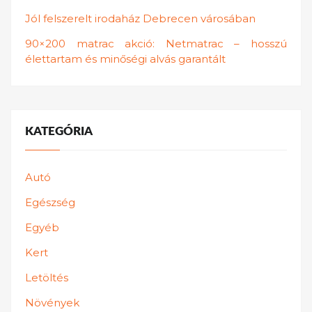
Jól felszerelt irodaház Debrecen városában
90×200 matrac akció: Netmatrac – hosszú
élettartam és minőségi alvás garantált
KATEGÓRIA
Autó
Egészség
Egyéb
Kert
Letöltés
Növények