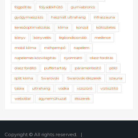
fogpótlás
folyadékhűtő
gumiabroncs
gyógymasszázs
használt ultrahang
infraszauna
keresőoptimalizálás
klíma
konzol
költöztetés
könyv
könyvelés
légkondicionáló
medence
mobil klíma
méhpempő
napelem
napelemes közvilágítás
nyomtató
olasz fordítás
olasz fordító
puffertartály
páramentesítő
póló
split klíma
Swarovski
Swarovski ékszerek
szauna
táska
ultrahang
vodka
vízszűrő
víztisztító
weboldal
ágyneműhuzat
ékszerek
Copyright © All rights reserved.
|