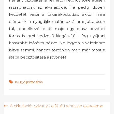
néhány biztosítás ismerhető meg, így tökéletesen
rászabhatóak az elvárásokra. Ha pedig időben
kezdetét veszi a takarékoskodás, akkor mire
elérkezik a nyugdíjkorhatár, az állami juttatáson
túl, rendelkezésre áll majd egy plusz bevételi
forrás is, ami kedvező kiegészítést fog nyújtani
hosszabb időtávra nézve. Ne legyen a véletlenre
bízva semmi, hanem történjen meg már most a
stabil bebiztosítása a jövőnek!
nyugdíjbiztosítás
Bejegyzés
A cirkulációs szivattyú a fűtési rendszer alapeleme
navigáció