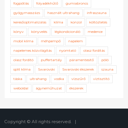
fogpótlás
folyadékhűtő
gumiabroncs
gyógymasszázs
használt ultrahang
infraszauna
keresőoptimalizálás
klíma
konzol
költöztetés
könyv
könyvelés
légkondicionáló
medence
mobil klíma
méhpempő
napelem
napelemes közvilágítás
nyomtató
olasz fordítás
olasz fordító
puffertartály
páramentesítő
póló
split klíma
Swarovski
Swarovski ékszerek
szauna
táska
ultrahang
vodka
vízszűrő
víztisztító
weboldal
ágyneműhuzat
ékszerek
Copyright © All rights reserved.
|