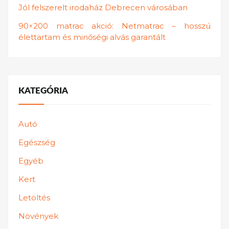
Jól felszerelt irodaház Debrecen városában
90×200 matrac akció: Netmatrac – hosszú
élettartam és minőségi alvás garantált
KATEGÓRIA
Autó
Egészség
Egyéb
Kert
Letöltés
Növények