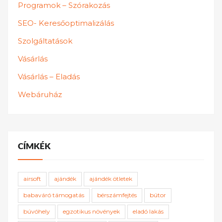
Programok – Szórakozás
SEO- Keresőoptimalizálás
Szolgáltatások
Vásárlás
Vásárlás – Eladás
Webáruház
CÍMKÉK
airsoft
ajándék
ajándék ötletek
babaváró támogatás
bérszámfejtés
bútor
búvóhely
egzotikus növények
eladó lakás