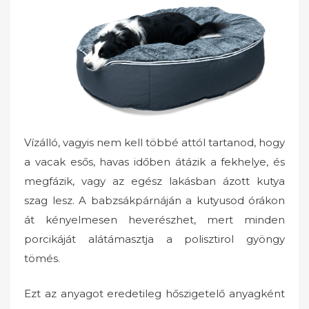
Vízálló, vagyis nem kell többé attól tartanod, hogy
a vacak esős, havas időben átázik a fekhelye, és
megfázik, vagy az egész lakásban ázott kutya
szag lesz. A babzsákpárnáján a kutyusod órákon
át kényelmesen heverészhet, mert minden
porcikáját alátámasztja a polisztirol gyöngy
tömés.
Ezt az anyagot eredetileg hőszigetelő anyagként