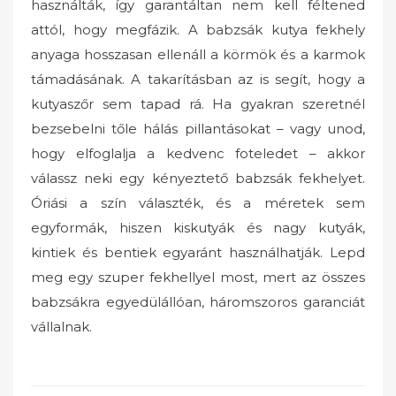
használták, így garantáltan nem kell féltened
attól, hogy megfázik. A babzsák kutya fekhely
anyaga hosszasan ellenáll a körmök és a karmok
támadásának. A takarításban az is segít, hogy a
kutyaszőr sem tapad rá. Ha gyakran szeretnél
bezsebelni tőle hálás pillantásokat – vagy unod,
hogy elfoglalja a kedvenc foteledet – akkor
válassz neki egy kényeztető babzsák fekhelyet.
Óriási a szín választék, és a méretek sem
egyformák, hiszen kiskutyák és nagy kutyák,
kintiek és bentiek egyaránt használhatják. Lepd
meg egy szuper fekhellyel most, mert az összes
babzsákra egyedülállóan, háromszoros garanciát
vállalnak.