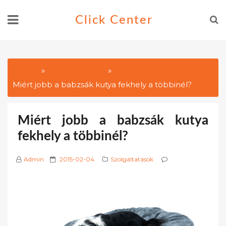
Skip
Click Center
to
content
Home
Szolgáltatások
Miért jobb a babzsák kutya fekhely a többinél?
Miért jobb a babzsák kutya
fekhely a többinél?
P
Admin
2015-02-04
Szolgáltatások
o
s
t
e
d