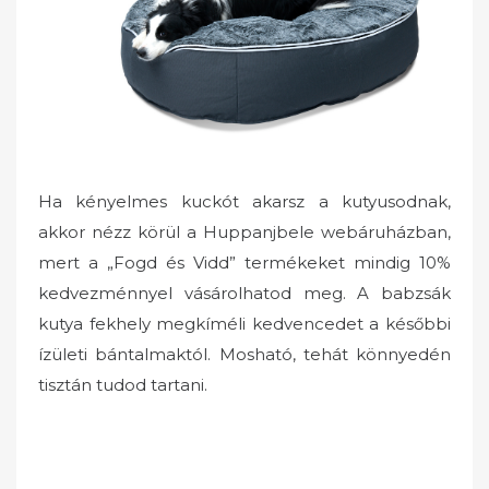
o
n
Ha kényelmes kuckót akarsz a kutyusodnak,
akkor nézz körül a Huppanjbele webáruházban,
mert a „Fogd és Vidd” termékeket mindig 10%
kedvezménnyel vásárolhatod meg. A babzsák
kutya fekhely megkíméli kedvencedet a későbbi
ízületi bántalmaktól. Mosható, tehát könnyedén
tisztán tudod tartani.