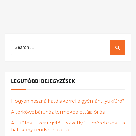
Search
for:
LEGUTÓBBI BEJEGYZÉSEK
Hogyan használható sikerrel a gyémánt lyukfúró?
A térkőwebáruház termékpalettája óriási
A fűtési keringető szivattyú méretezés a
hatékony rendszer alapja