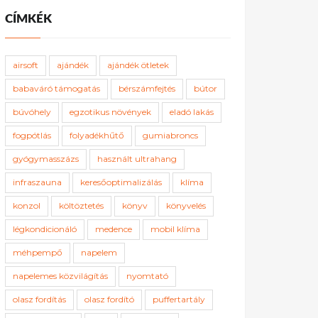
CÍMKÉK
airsoft
ajándék
ajándék ötletek
babaváró támogatás
bérszámfejtés
bútor
búvóhely
egzotikus növények
eladó lakás
fogpótlás
folyadékhűtő
gumiabroncs
gyógymasszázs
használt ultrahang
infraszauna
keresőoptimalizálás
klíma
konzol
költöztetés
könyv
könyvelés
légkondicionáló
medence
mobil klíma
méhpempő
napelem
napelemes közvilágítás
nyomtató
olasz fordítás
olasz fordító
puffertartály