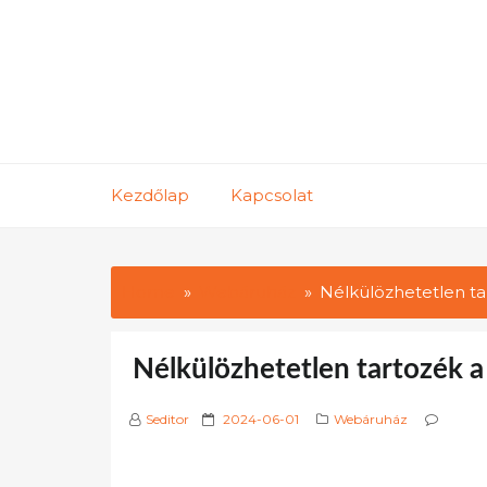
Skip
to
content
Kezdőlap
Kapcsolat
Home
Webáruház
Nélkülözhetetlen ta
Nélkülözhetetlen tartozék 
P
Seditor
2024-06-01
Webáruház
o
s