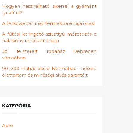
Hogyan használható sikerrel a gyémánt
lyukfúró?
A térkőwebáruház termékpalettája óriási
A fűtési keringető szivattyú méretezés a
hatékony rendszer alapja
Jól felszerelt irodaház Debrecen
városában
90×200 matrac akció: Netmatrac – hosszú
élettartam és minőségi alvás garantált
KATEGÓRIA
Autó