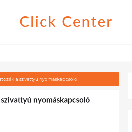
Click Center
rtozék a szivattyú nyomáskapcsoló
a szivattyú nyomáskapcsoló