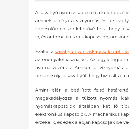
A szivattyú nyomáskapcsoló a különböző v
aminek a célja a víznyomás és a szivat
kapcsolórendszer lehetővé teszi, hogy a 
rá, és automatikusan kikapcsoljon, amikor el
Ezáltal a
szivattyú nyomáskapcsoló optimaliz
az energiafelhasználást. Az egyik legfon
nyomásvezérlés. Amikor a víznyomás a 
bekapcsolja a szivattyút, hogy biztosítsa 
Amint eléri a beállított felső határért
megakadályozza a túlzott nyomás kiala
nyomáskapcsolók általában két fő tí
elektronikus kapcsolók. A mechanikus kapcs
érzékelik, és ezek alapján kapcsolják be vagy