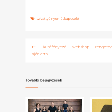
szivattyú nyomáskapcsoló
Bejegyzés
Autófényező webshop rengete
navigáció
ajánlattal
További bejegyzések