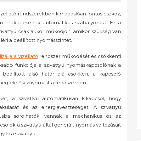
ízellátó rendszerekben kimagaslóan fontos eszköz,
tyú működésének automatikus szabályozása. Ez a
szivattyú csak akkor működjön, amikor szükség van
éri a beállított nyomásszintet.
álja a vízellátó
rendszer működését és csökkenti
tosabb funkciója a szivattyú nyomáskapcsolónak a
beállított alsó határ alá csökken, a kapcsoló
a megfelelő víznyomást a rendszerben.
éket, a szivattyú automatikusan kikapcsol, hogy
kulását és az energiaveszteséget. A szivattyú
pusba sorolhatók, vannak a mechanikus és az
olók a szivattyú által generált nyomás változásait
 ki a szivattyút.