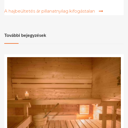
navigáció
A hajbeültetés ár pillanatnyilag kifogástalan
További bejegyzések