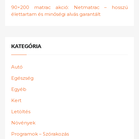
90×200 matrac akció: Netmatrac – hosszú
élettartam és minőségi alvás garantált
KATEGÓRIA
Autó
Egészség
Egyéb
Kert
Letöltés
Növények
Programok – Szórakozás