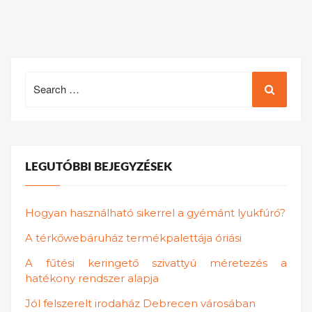
Search
for:
LEGUTÓBBI BEJEGYZÉSEK
Hogyan használható sikerrel a gyémánt lyukfúró?
A térkőwebáruház termékpalettája óriási
A fűtési keringető szivattyú méretezés a
hatékony rendszer alapja
Jól felszerelt irodaház Debrecen városában