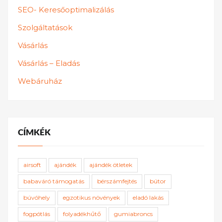
SEO- Keresőoptimalizálás
Szolgáltatások
Vásárlás
Vásárlás – Eladás
Webáruház
CÍMKÉK
airsoft
ajándék
ajándék ötletek
babaváró támogatás
bérszámfejtés
bútor
búvóhely
egzotikus növények
eladó lakás
fogpótlás
folyadékhűtő
gumiabroncs