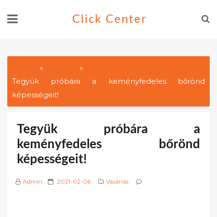
Skip
Click Center
to
content
Home
Vásárlás
Tegyük próbára a keményfedeles bőrönd
képességeit!
Tegyük próbára a
keményfedeles bőrönd
képességeit!
P
Admin
2021-02-06
Vásárlás
o
s
t