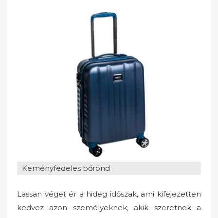
e
d
o
n
Keményfedeles bőrönd
Lassan véget ér a hideg időszak, ami kifejezetten
kedvez azon személyeknek, akik szeretnek a