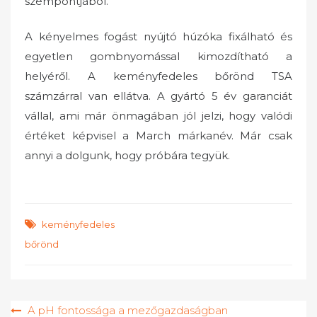
szempontjából.
A kényelmes fogást nyújtó húzóka fixálható és
egyetlen gombnyomással kimozdítható a
helyéről. A keményfedeles bőrönd TSA
számzárral van ellátva. A gyártó 5 év garanciát
vállal, ami már önmagában jól jelzi, hogy valódi
értéket képvisel a March márkanév. Már csak
annyi a dolgunk, hogy próbára tegyük.
keményfedeles
bőrönd
Bejegyzés
A pH fontossága a mezőgazdaságban