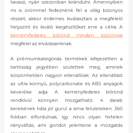
tavaszi, nyári szezonban kirándulni. Amennyiben
mi is örömmel fedeznénk fel a világ bizonyos
részeit, akkor érdemes kiválasztani a megfelelő
helyszínt és kiváló kiegészítőket erre a célra. A
keményfedeles bőrönd minden bizonnyal
megfelel az elvárásainknak.
A prémiumkategóriás termékek kifejezetten a
tartósság jegyében születtek meg, aminek
köszönhetően nagyon ellenállóak. Az ellenállást
az ultra könnyű, polycarbonate és ABS anyagok
keveréke adja. A keményfedeles bőrönd
rendkívül könnyen mozgatható. 4 darab
kerekének hála jól gurul a sima felületeken. 360
fokban elfordulnak, így nincs olyan hirtelen
irányváltás, ami gondot jelentene a mozgatás