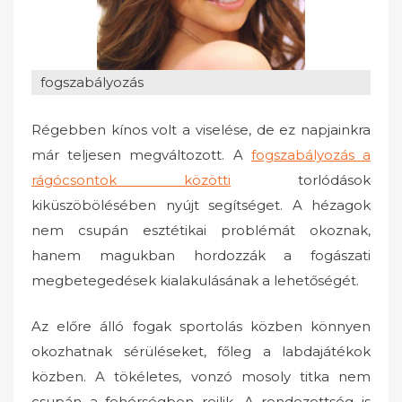
o
n
fogszabályozás
Régebben kínos volt a viselése, de ez napjainkra
már teljesen megváltozott. A
fogszabályozás a
rágócsontok közötti
torlódások
kiküszöbölésében nyújt segítséget. A hézagok
nem csupán esztétikai problémát okoznak,
hanem magukban hordozzák a fogászati
megbetegedések kialakulásának a lehetőségét.
Az előre álló fogak sportolás közben könnyen
okozhatnak sérüléseket, főleg a labdajátékok
közben. A tökéletes, vonzó mosoly titka nem
csupán a fehérségben rejlik. A rendezettség is