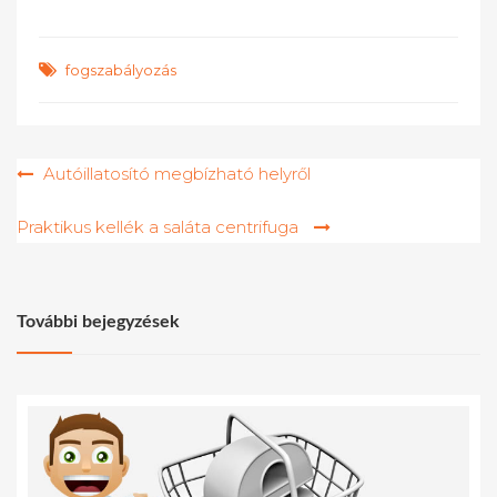
fogszabályozás
Bejegyzés
Autóillatosító megbízható helyről
navigáció
Praktikus kellék a saláta centrifuga
További bejegyzések