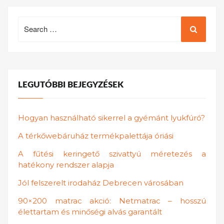
Search
for:
LEGUTÓBBI BEJEGYZÉSEK
Hogyan használható sikerrel a gyémánt lyukfúró?
A térkőwebáruház termékpalettája óriási
A fűtési keringető szivattyú méretezés a
hatékony rendszer alapja
Jól felszerelt irodaház Debrecen városában
90×200 matrac akció: Netmatrac – hosszú
élettartam és minőségi alvás garantált