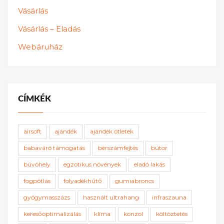
Vásárlás
Vásárlás – Eladás
Webáruház
CÍMKÉK
airsoft
ajándék
ajándék ötletek
babaváró támogatás
bérszámfejtés
bútor
búvóhely
egzotikus növények
eladó lakás
fogpótlás
folyadékhűtő
gumiabroncs
gyógymasszázs
használt ultrahang
infraszauna
keresőoptimalizálás
klíma
konzol
költöztetés