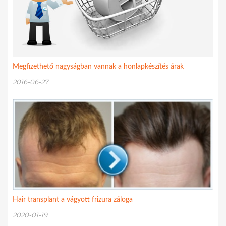
Megfizethető nagyságban vannak a honlapkészítés árak
2016-06-27
Hair transplant a vágyott frizura záloga
2020-01-19