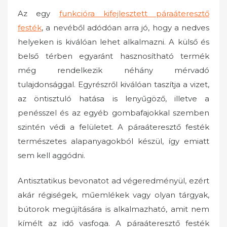
Az egy
funkcióra kifejlesztett páraáteresztő
festék
, a nevéből adódóan arra jó, hogy a nedves
helyeken is kiválóan lehet alkalmazni. A külső és
belső térben egyaránt hasznosítható termék
még rendelkezik néhány mérvadó
tulajdonsággal.
Egyrészről kiválóan taszítja a vizet,
az öntisztuló hatása is lenyűgöző, illetve a
penésszel és az egyéb gombafajokkal szemben
szintén védi a felületet. A páraáteresztő festék
természetes alapanyagokból készül, így emiatt
sem kell aggódni.
Antisztatikus bevonatot ad végeredményül, ezért
akár régiségek, műemlékek vagy olyan tárgyak,
bútorok megújítására is alkalmazható, amit nem
kímélt az idő vasfoga. A páraáteresztő festék