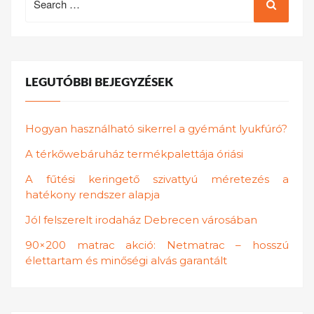
for:
LEGUTÓBBI BEJEGYZÉSEK
Hogyan használható sikerrel a gyémánt lyukfúró?
A térkőwebáruház termékpalettája óriási
A fűtési keringető szivattyú méretezés a
hatékony rendszer alapja
Jól felszerelt irodaház Debrecen városában
90×200 matrac akció: Netmatrac – hosszú
élettartam és minőségi alvás garantált