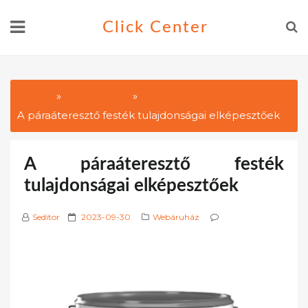
Skip
Click Center
to
content
Home
Webáruház
A páraáteresztő festék tulajdonságai elképesztőek
A páraáteresztő festék
tulajdonságai elképesztőek
P
Seditor
2023-09-30
Webáruház
o
s
t
e
d