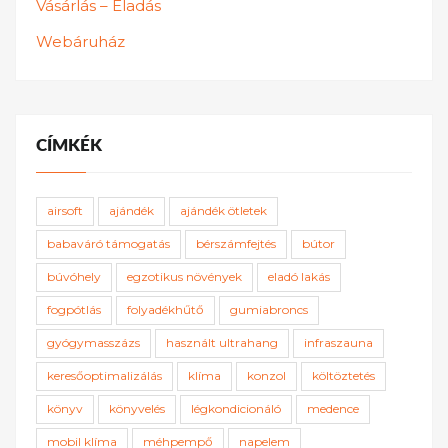
Vásárlás – Eladás
Webáruház
CÍMKÉK
airsoft
ajándék
ajándék ötletek
babaváró támogatás
bérszámfejtés
bútor
búvóhely
egzotikus növények
eladó lakás
fogpótlás
folyadékhűtő
gumiabroncs
gyógymasszázs
használt ultrahang
infraszauna
keresőoptimalizálás
klíma
konzol
költöztetés
könyv
könyvelés
légkondicionáló
medence
mobil klíma
méhpempő
napelem