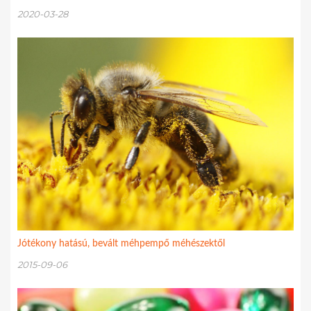
2020-03-28
Jótékony hatású, bevált méhpempő méhészektől
2015-09-06