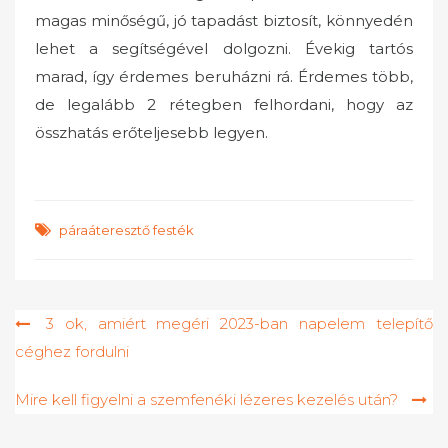
magas minőségű, jó tapadást biztosít, könnyedén
lehet a segítségével dolgozni. Évekig tartós
marad, így érdemes beruházni rá. Érdemes több,
de legalább 2 rétegben felhordani, hogy az
összhatás erőteljesebb legyen.
páraáteresztő festék
Bejegyzés
3 ok, amiért megéri 2023-ban napelem telepítő
céghez fordulni
navigáció
Mire kell figyelni a szemfenéki lézeres kezelés után?