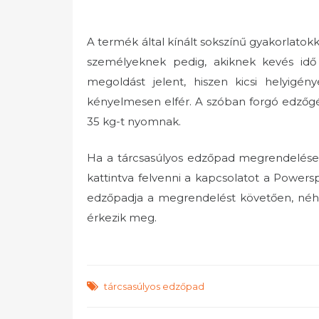
A termék által kínált sokszínű gyakorlatok
személyeknek pedig, akiknek kevés idő
megoldást jelent, hiszen kicsi helyigé
kényelmesen elfér. A szóban forgó edzőgép
35 kg-t nyomnak.
Ha a tárcsasúlyos edzőpad megrendelése m
kattintva felvenni a kapcsolatot a Powers
edzőpadja a megrendelést követően, néhá
érkezik meg.
tárcsasúlyos edzőpad