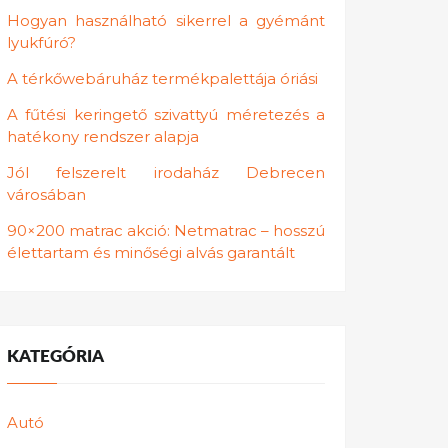
Hogyan használható sikerrel a gyémánt
lyukfúró?
A térkőwebáruház termékpalettája óriási
A fűtési keringető szivattyú méretezés a
hatékony rendszer alapja
Jól felszerelt irodaház Debrecen
városában
90×200 matrac akció: Netmatrac – hosszú
élettartam és minőségi alvás garantált
KATEGÓRIA
Autó