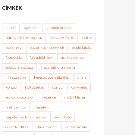
CÍMKÉK
airsoft
ajándék
ajándék ötletek
babaváró támogatás
bérszámfejtés
bútor
búvóhely
egzotikus növények
eladó lakás
fogpótlás
folyadékhűtő
gumiabroncs
gyógymasszázs
használt ultrahang
infraszauna
keresőoptimalizálás
klíma
konzol
költöztetés
könyv
könyvelés
légkondicionáló
medence
mobil klíma
méhpempő
napelem
napelemes közvilágítás
nyomtató
olasz fordítás
olasz fordító
puffertartály