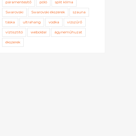
páramentesítő
póló
split klíma
Swarovski
Swarovski ékszerek
szauna
táska
ultrahang
vodka
vízszűrő
víztisztító
weboldal
ágyneműhuzat
ékszerek