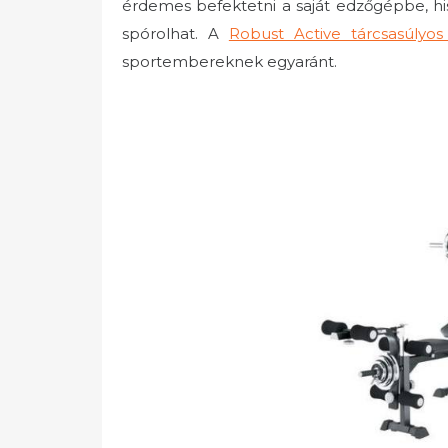
érdemes befektetni a saját edzőgépbe, his
spórolhat. A
Robust Active tárcsasúlyo
sportembereknek egyaránt.