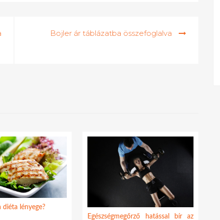
a
Bojler ár táblázatba összefoglalva
 diéta lényege?
Egészségmegőrző hatással bír az