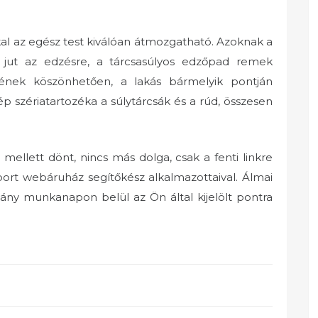
kal az egész test kiválóan átmozgatható. Azoknak a
 jut az edzésre, a tárcsasúlyos edzőpad remek
nyének köszönhetően, a lakás bármelyik pontján
 szériatartozéka a súlytárcsák és a rúd, összesen
ellett dönt, nincs más dolga, csak a fenti linkre
port webáruház segítőkész alkalmazottaival. Álmai
ny munkanapon belül az Ön által kijelölt pontra