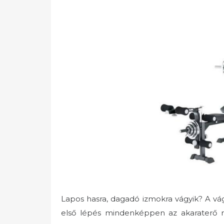
t
e
d
o
n
Lapos hasra, dagadó izmokra vágyik? A vágy
első lépés mindenképpen az akaraterő me