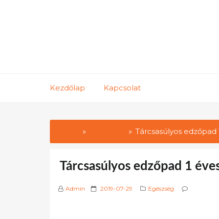
Skip
to
content
Kezdőlap
Kapcsolat
Home
Egészség
Tárcsasúlyos edzőpad 
Tárcsasúlyos edzőpad 1 éves
P
Admin
2019-07-29
Egészség
o
s