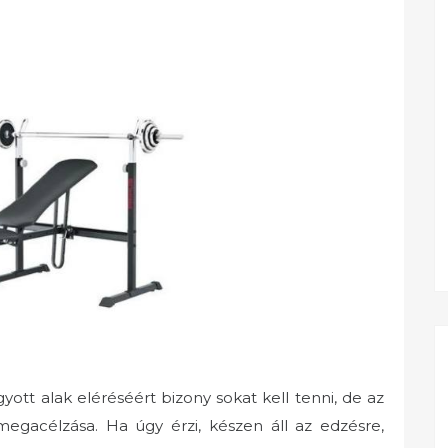
ott alak eléréséért bizony sokat kell tenni, de az
gacélzása. Ha úgy érzi, készen áll az edzésre,