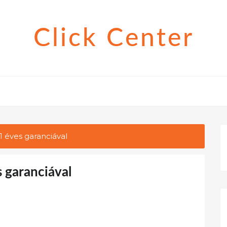
Click Center
1 éves garanciával
 garanciával